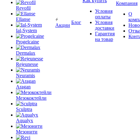
Как купить
Компания
Revofil
Условия
О
оплаты
Ellanse
комп
Блог
Условия
Акции
Ново
доставки
Ial-System
Отзы
Гарантия
Конт
на товар
Progelcaine
Dermalax
Rejeunesse
Neuramis
Aragan
Мезококтейли
Sculptra
Aqualyx
Мезонити