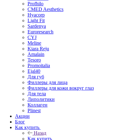
Profhilo
CMED Aesthetics
Hyacorp
Light Fit
Sardenya
Euroresearch
CYJ
Meline
Kiara Reju
Amalain
Tesoro
Promoitalia
Ejal40
Для губ
Филлеры для лица
Филлеры для кожи вокруг глаз
Для тела
Липолитики
Коллаген
Plinest
Акции
Блог
Как купить
Назад
Как купить