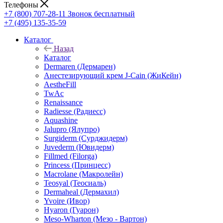
Телефоны
+7 (800) 707-28-11
Звонок бесплатный
+7 (495) 135-35-59
Каталог
Назад
Каталог
Dermaren (Дермарен)
Анестезирующий крем J-Cain (ЖиКейн)
AestheFill
TwAc
Renaissance
Radiesse (Радиесс)
Aquashine
Jalupro (Ялупро)
Surgiderm (Сурджидерм)
Juvederm (Ювидерм)
Fillmed (Filorga)
Princess (Принцесс)
Macrolane (Макролейн)
Teosyal (Теосиаль)
Dermaheal (Дермахил)
Yvoire (Ивор)
Hyaron (Гуарон)
Meso-Wharton (Мезо - Вартон)