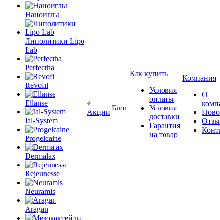
Наноиглы
Липолитики Lipo
Lab
Perfectha
Как купить
Компания
Revofil
Условия
О
оплаты
Ellanse
комп
Блог
Условия
Акции
Ново
доставки
Ial-System
Отзы
Гарантия
Конт
на товар
Progelcaine
Dermalax
Rejeunesse
Neuramis
Aragan