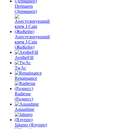
Dermaren
(Дермарен)
Анестезирующий
крем J-Cain
(ЖиКейн)
AestheFill
TwAc
Renaissance
Radiesse
(Радиесс)
Aquashine
Jalupro (Ялупро)