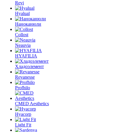
Revi
Hyalual
Наноканюли
Collost
Neauvia
HYAFILIA
Хладоэлемент
Revanesse
Profhilo
CMED Aesthetics
Hyacorp
Light Fit