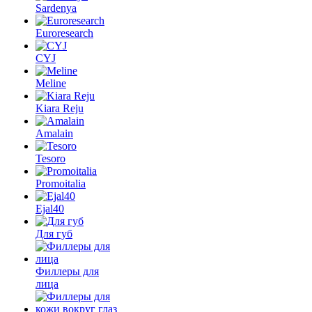
Sardenya
Euroresearch
CYJ
Meline
Kiara Reju
Amalain
Tesoro
Promoitalia
Ejal40
Для губ
Филлеры для
лица