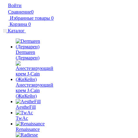
Войти
Сравнение
0
Избранные товары
0
Корзина
0
Каталог
Dermaren
(Дермарен)
Анестезирующий
крем J-Cain
(ЖиКейн)
AestheFill
TwAc
Renaissance