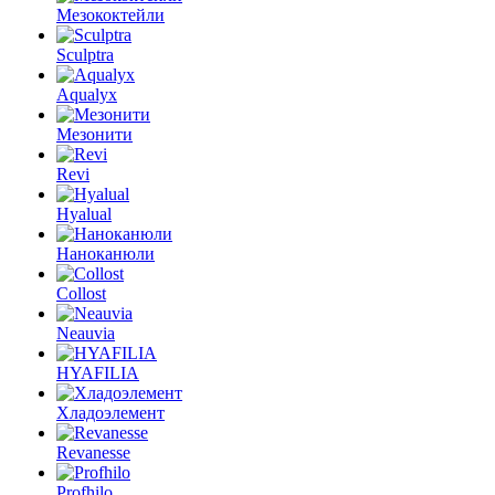
Мезококтейли
Sculptra
Aqualyx
Мезонити
Revi
Hyalual
Наноканюли
Collost
Neauvia
HYAFILIA
Хладоэлемент
Revanesse
Profhilo