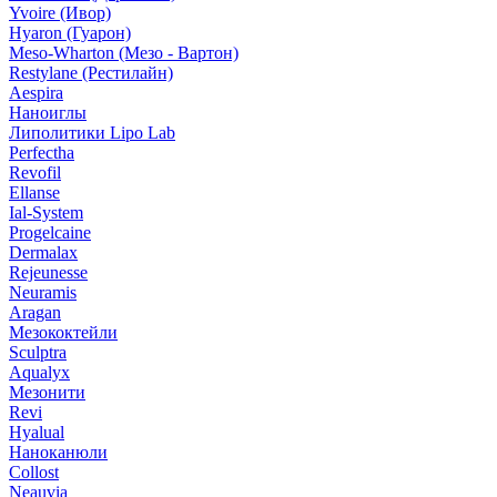
Yvoire (Ивор)
Hyaron (Гуарон)
Meso-Wharton (Мезо - Вартон)
Restylane (Рестилайн)
Aespira
Наноиглы
Липолитики Lipo Lab
Perfectha
Revofil
Ellanse
Ial-System
Progelcaine
Dermalax
Rejeunesse
Neuramis
Aragan
Мезококтейли
Sculptra
Aqualyx
Мезонити
Revi
Hyalual
Наноканюли
Collost
Neauvia