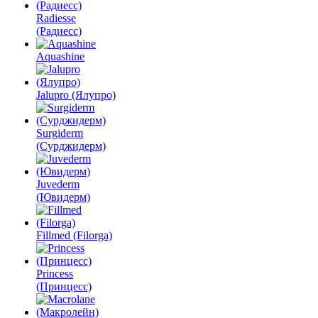
Radiesse
(Радиесс)
Aquashine
Jalupro (Ялупро)
Surgiderm
(Сурджидерм)
Juvederm
(Ювидерм)
Fillmed (Filorga)
Princess
(Принцесс)