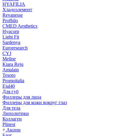
HYAFILIA
Хладоэлемент
Revanesse
Profhilo
CMED Aesthetics
Hyacorp
Light Fit
Sardenya
Euroresearch
CYJ
Meline
Kiara Reju
Amalain
Tesoro
Promoitalia
Ejal40
Для губ
Филлеры для лица
Филлеры для кожи вокруг глаз
Для тела
Липолитики
Коллаген
Plinest
Акции
Блог