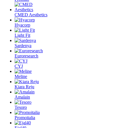
CMED Aesthetics
Hyacorp
Light Fit
Sardenya
Euroresearch
CYJ
Meline
Kiara Reju
Amalain
Tesoro
Promoitalia
Ejal40