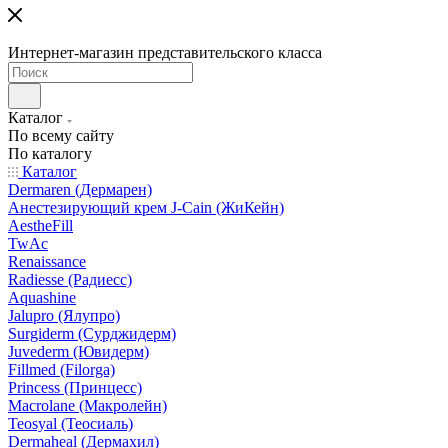
Интернет-магазин представительского класса
Каталог
По всему сайту
По каталогу
Каталог
Dermaren (Дермарен)
Анестезирующий крем J-Cain (ЖиКейн)
AestheFill
TwAc
Renaissance
Radiesse (Радиесс)
Aquashine
Jalupro (Ялупро)
Surgiderm (Сурджидерм)
Juvederm (Ювидерм)
Fillmed (Filorga)
Princess (Принцесс)
Macrolane (Макролейн)
Teosyal (Теосиаль)
Dermaheal (Дермахил)