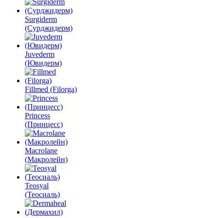
Surgiderm
(Сурджидерм)
Juvederm
(Ювидерм)
Fillmed (Filorga)
Princess
(Принцесс)
Macrolane
(Макролейн)
Teosyal
(Теосиаль)