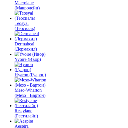
Macrolane
(Макролейн)
Teosyal
(Теосиаль)
Dermaheal
(Дермахил)
Yvoire (Ивор)
Hyaron (Гуарон)
Meso-Wharton
(Мезо - Вартон)
Restylane
(Рестилайн)
Aespira