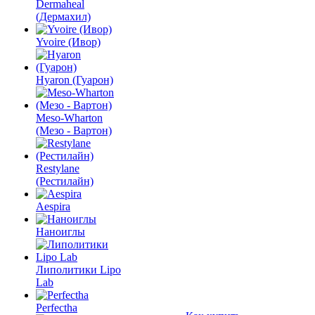
Dermaheal
(Дермахил)
Yvoire (Ивор)
Hyaron (Гуарон)
Meso-Wharton
(Мезо - Вартон)
Restylane
(Рестилайн)
Aespira
Наноиглы
Липолитики Lipo
Lab
Perfectha