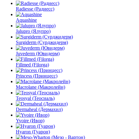
Radiesse (Радиесс)
Aquashine
Jalupro (Ялупро)
Surgiderm (Сурджидерм)
Juvederm (Ювидерм)
Fillmed (Filorga)
Princess (Принцесс)
Macrolane (Макролейн)
Teosyal (Теосиаль)
Dermaheal (Дермахил)
Yvoire (Ивор)
Hyaron (Гуарон)