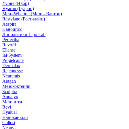
Yvoire (Ивор)
Hyaron (Гуарон)
Meso-Wharton (Мезо - Вартон)
Restylane (Рестилайн)
Aespira
Наноиглы
Липолитики Lipo Lab
Perfectha
Revofil
Ellanse
Ial-System
Progelcaine
Dermalax
Rejeunesse
Neuramis
Aragan
Мезококтейли
Sculptra
Aqualyx
Мезонити
Revi
Hyalual
Наноканюли
Collost
Neauvia