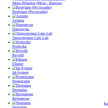
Meso-Wharton (Мезо - Вартон)
Restylane (Рестилайн)
Aespira
Наноиглы
Липолитики Lipo Lab
Perfectha
Revofil
Ellanse
Ial-System
Progelcaine
Dermalax
Rejeunesse
Ка
Neuramis