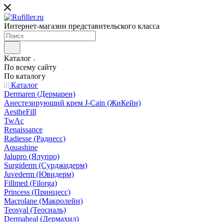
Интернет-магазин представительского класса
Каталог
По всему сайту
По каталогу
Каталог
Dermaren (Дермарен)
Анестезирующий крем J-Cain (ЖиКейн)
AestheFill
TwAc
Renaissance
Radiesse (Радиесс)
Aquashine
Jalupro (Ялупро)
Surgiderm (Сурджидерм)
Juvederm (Ювидерм)
Fillmed (Filorga)
Princess (Принцесс)
Macrolane (Макролейн)
Teosyal (Теосиаль)
Dermaheal (Дермахил)