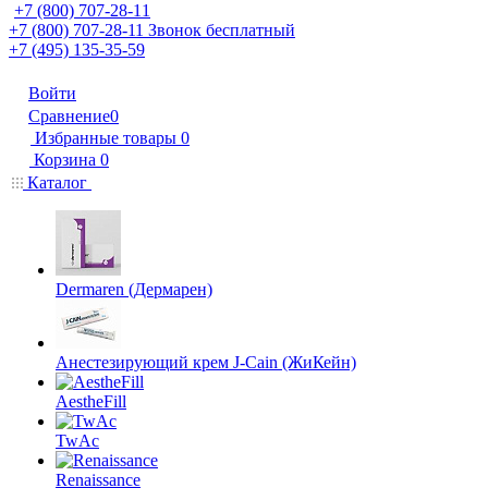
+7 (800) 707-28-11
+7 (800) 707-28-11
Звонок бесплатный
+7 (495) 135-35-59
Войти
Сравнение
0
Избранные товары
0
Корзина
0
Каталог
Dermaren (Дермарен)
Анестезирующий крем J-Cain (ЖиКейн)
AestheFill
TwAc
Renaissance