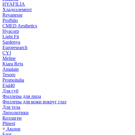
HYAFILIA
Хладоэлемент
Revanesse
Profhilo
CMED Aesthetics
Hyacorp
Light Fit
Sardenya
Euroresearch
CYJ
Meline
Kiara Reju
Amalain
Tesoro
Promoitalia
Ejal40
Для губ
Филлеры для лица
Филлеры для кожи вокруг глаз
Для тела
Липолитики
Коллаген
Plinest
Акции
Блог