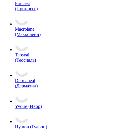
Princess
(Принцесс)
Macrolane
(Макролейн)
Teosyal
(Теосиаль)
Dermaheal
(Дермахил)
Yvoire (Ивор)
Hyaron (Гуарон)