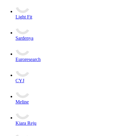
Light Fit
Sardenya
Euroresearch
CYJ
Meline
Kiara Reju