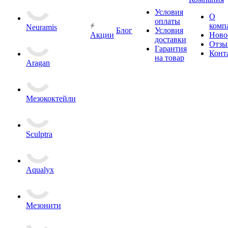
Условия
О
оплаты
комп
Neuramis
Блог
Условия
Акции
Ново
доставки
Отзы
Гарантия
Конт
на товар
Aragan
Мезококтейли
Sculptra
Aqualyx
Мезонити