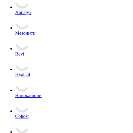
Aqualyx
Мезонити
Revi
Hyalual
Наноканюли
Collost