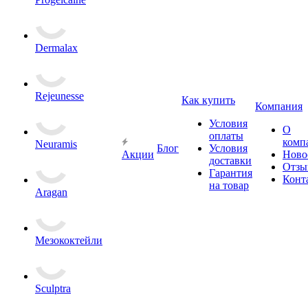
Dermalax
Rejeunesse
Как купить
Компания
Условия
О
оплаты
комп
Neuramis
Блог
Условия
Акции
Ново
доставки
Отзы
Гарантия
Конт
на товар
Aragan
Мезококтейли
Sculptra