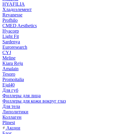
HYAFILIA
Хладоэлемент
Revanesse
Profhilo
CMED Aesthetics
Hyacorp
Light Fit
Sardenya
Euroresearch
CYJ
Meline
Kiara Reju
Amalain
Tesoro
Promoitalia
Ejal40
Для губ
Филлеры для лица
Филлеры для кожи вокруг глаз
Для тела
Липолитики
Коллаген
Plinest
Акции
Блог