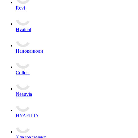
Revi
Hyalual
Наноканюли
Collost
Neauvia
HYAFILIA
Хладоэлемент