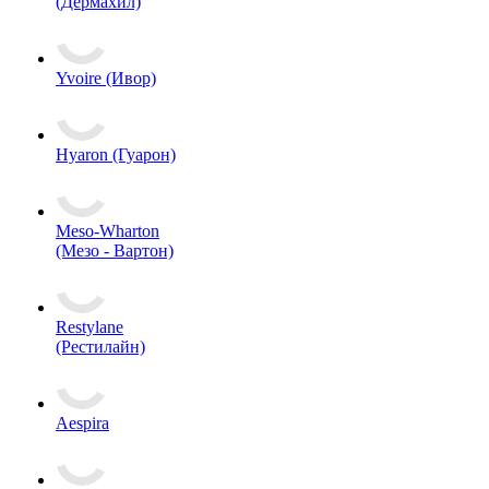
(Дермахил)
Yvoire (Ивор)
Hyaron (Гуарон)
Meso-Wharton
(Мезо - Вартон)
Restylane
(Рестилайн)
Aespira