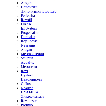
Aespira
Наноиглы
Липолитики Lipo Lab
Perfectha
Revofil
Ellanse
Ial-System
Progelcaine
Dermalax
Rejeunesse
Neuramis
Aragan
Мезококтейли
Sculptra
Aqualyx
Мезонити
Revi
Hyalual
Наноканюли
Collost
Neauvia
HYAFILIA
Хладоэлемент
Revanesse
Profhilo