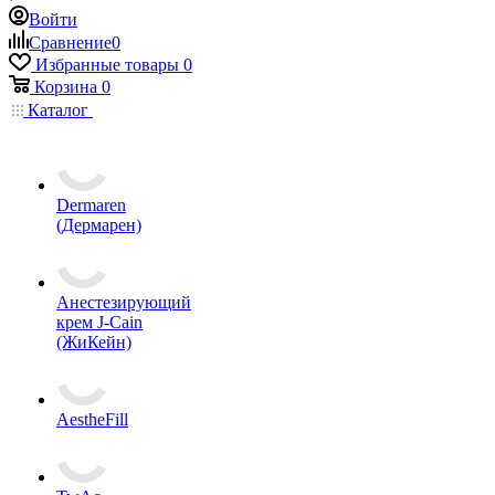
Войти
Сравнение
0
Избранные товары
0
Корзина
0
Каталог
Dermaren
(Дермарен)
Анестезирующий
крем J-Cain
(ЖиКейн)
AestheFill