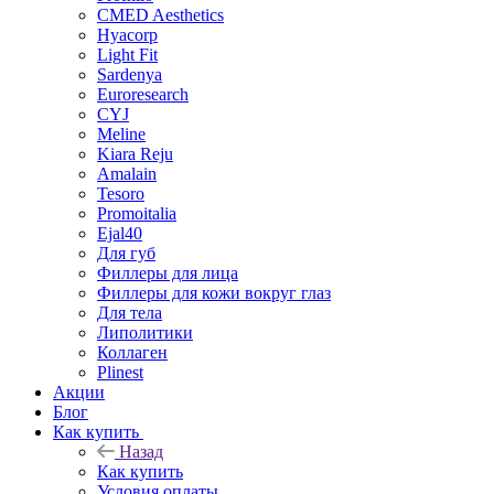
CMED Aesthetics
Hyacorp
Light Fit
Sardenya
Euroresearch
CYJ
Meline
Kiara Reju
Amalain
Tesoro
Promoitalia
Ejal40
Для губ
Филлеры для лица
Филлеры для кожи вокруг глаз
Для тела
Липолитики
Коллаген
Plinest
Акции
Блог
Как купить
Назад
Как купить
Условия оплаты