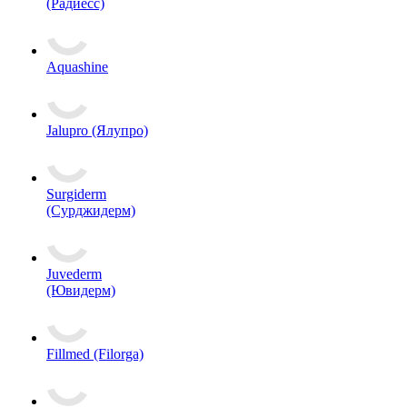
(Радиесс)
Aquashine
Jalupro (Ялупро)
Surgiderm
(Сурджидерм)
Juvederm
(Ювидерм)
Fillmed (Filorga)