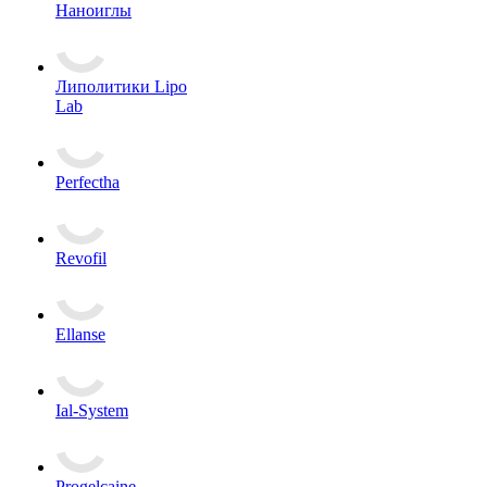
Наноиглы
Липолитики Lipo
Lab
Perfectha
Revofil
Ellanse
Ial-System
Progelcaine