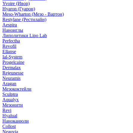
Yvoire (Ивор)
Hyaron (Гуарон)
Meso-Wharton (Мезо - Вартон)
Restylane (Рестилайн)
Aespira
Наноиглы
Липолитики Lipo Lab
Perfectha
Revofil
Ellanse
Ial-System
Progelcaine
Dermalax
Rejeunesse
Neuramis
Aragan
Мезококтейли
Sculptra
Aqualyx
Мезонити
Revi
Hyalual
Наноканюли
Collost
Neauvia