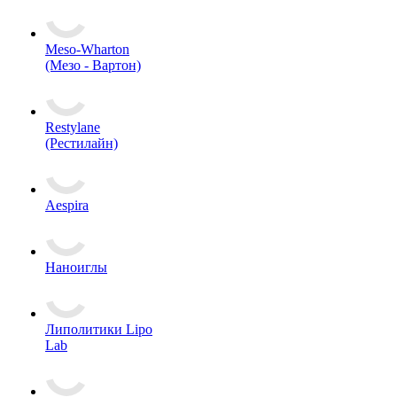
Meso-Wharton
(Мезо - Вартон)
Restylane
(Рестилайн)
Aespira
Наноиглы
Липолитики Lipo
Lab