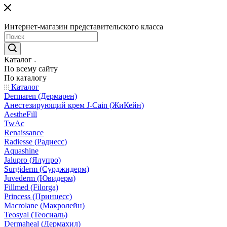
Интернет-магазин представительского класса
Каталог
По всему сайту
По каталогу
Каталог
Dermaren (Дермарен)
Анестезирующий крем J-Cain (ЖиКейн)
AestheFill
TwAc
Renaissance
Radiesse (Радиесс)
Aquashine
Jalupro (Ялупро)
Surgiderm (Сурджидерм)
Juvederm (Ювидерм)
Fillmed (Filorga)
Princess (Принцесс)
Macrolane (Макролейн)
Teosyal (Теосиаль)
Dermaheal (Дермахил)