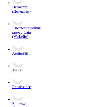
Dermaren
(Дермарен)
Анестезирующий
крем J-Cain
(ЖиКейн)
AestheFill
TwAc
Renaissance
Radiesse