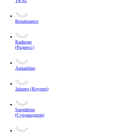
TwAc
Renaissance
Radiesse
(Радиесс)
Aquashine
Jalupro (Ялупро)
Surgiderm
(Сурджидерм)