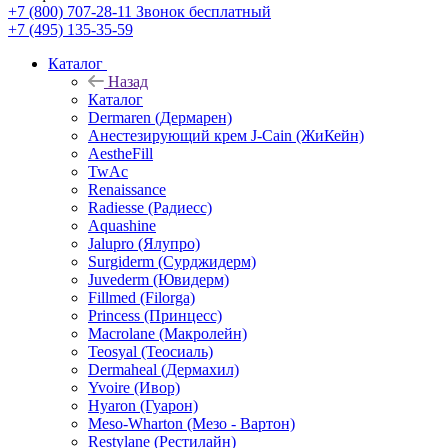
+7 (800) 707-28-11
Звонок бесплатный
+7 (495) 135-35-59
Каталог
Назад
Каталог
Dermaren (Дермарен)
Анестезирующий крем J-Cain (ЖиКейн)
AestheFill
TwAc
Renaissance
Radiesse (Радиесс)
Aquashine
Jalupro (Ялупро)
Surgiderm (Сурджидерм)
Juvederm (Ювидерм)
Fillmed (Filorga)
Princess (Принцесс)
Macrolane (Макролейн)
Teosyal (Теосиаль)
Dermaheal (Дермахил)
Yvoire (Ивор)
Hyaron (Гуарон)
Meso-Wharton (Мезо - Вартон)
Restylane (Рестилайн)