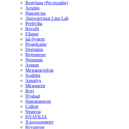
Restylane (Рестилайн)
Aespira
Наноиглы
Липолитики Lipo Lab
Perfectha
Revofil
Ellanse
Ial-System
Progelcaine
Dermalax
Rejeunesse
Neuramis
Aragan
Мезококтейли
Sculptra
Aqualyx
Мезонити
Revi
Hyalual
Наноканюли
Collost
Neauvia
HYAFILIA
Хладоэлемент
Revanesse