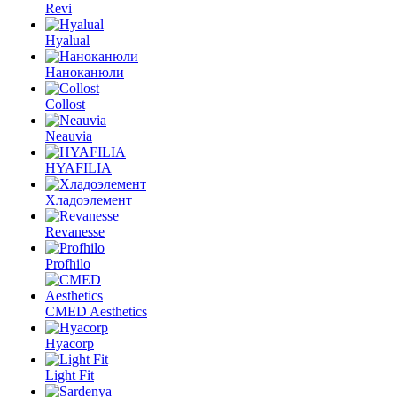
Revi
Hyalual
Наноканюли
Collost
Neauvia
HYAFILIA
Хладоэлемент
Revanesse
Profhilo
CMED Aesthetics
Hyacorp
Light Fit