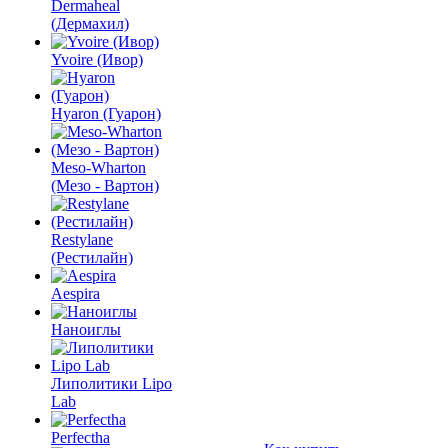
Dermaheal
(Дермахил)
Yvoire (Ивор)
Hyaron (Гуарон)
Meso-Wharton
(Мезо - Вартон)
Restylane
(Рестилайн)
Aespira
Наноиглы
Липолитики Lipo
Lab
Perfectha