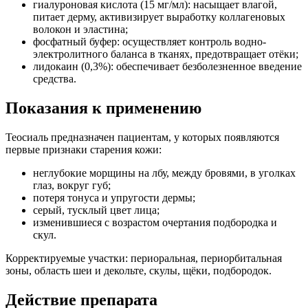
гиалуроновая кислота (15 мг/мл): насыщает влагой,
питает дерму, активизирует выработку коллагеновых
волокон и эластина;
фосфатный буфер: осуществляет контроль водно-
электролитного баланса в тканях, предотвращает отёки;
лидокаин (0,3%): обеспечивает безболезненное введение
средства.
Показания к применению
Теосиаль предназначен пациентам, у которых появляются
первые признаки старения кожи:
неглубокие морщины на лбу, между бровями, в уголках
глаз, вокруг губ;
потеря тонуса и упругости дермы;
серый, тусклый цвет лица;
изменившиеся с возрастом очертания подбородка и
скул.
Корректируемые участки: периоральная, периорбитальная
зоны, область шеи и декольте, скулы, щёки, подбородок.
Действие препарата