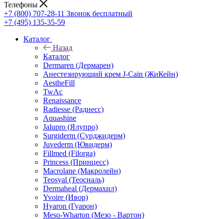
Телефоны
+7 (800) 707-28-11
Звонок бесплатный
+7 (495) 135-35-59
Каталог
Назад
Каталог
Dermaren (Дермарен)
Анестезирующий крем J-Cain (ЖиКейн)
AestheFill
TwAc
Renaissance
Radiesse (Радиесс)
Aquashine
Jalupro (Ялупро)
Surgiderm (Сурджидерм)
Juvederm (Ювидерм)
Fillmed (Filorga)
Princess (Принцесс)
Macrolane (Макролейн)
Teosyal (Теосиаль)
Dermaheal (Дермахил)
Yvoire (Ивор)
Hyaron (Гуарон)
Meso-Wharton (Мезо - Вартон)