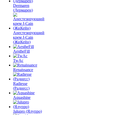
Dermaren
(Дермарен)
Анестезирующий
крем J-Cain
(ЖиКейн)
AestheFill
TwAc
Renaissance
Radiesse
(Радиесс)
Aquashine
Jalupro (Ялупро)