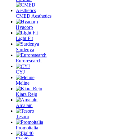
CMED Aesthetics
Hyacorp
Light Fit
Sardenya
Euroresearch
CYJ
Meline
Kiara Reju
Amalain
Tesoro
Promoitalia
Ejal40