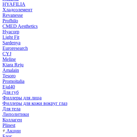
HYAFILIA
Хладоэлемент
Revanesse
Profhilo
CMED Aesthetics
Hyacorp
Light Fit
Sardenya
Euroresearch
CYJ
Meline
Kiara Reju
Amalain
Tesoro
Promoitalia
Ejal40
Для губ
Филлеры для лица
Филлеры для кожи вокруг глаз
Для тела
Липолитики
Коллаген
Plinest
Акции
Блог