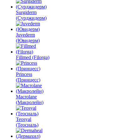
Surgiderm
(Сурджидерм)
Juvederm
(Ювидерм)
Fillmed (Filorga)
Princess
(Принцесс)
Macrolane
(Макролейн)
Teosyal
(Теосиаль)