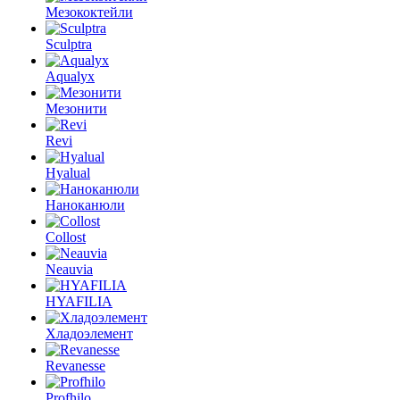
Мезококтейли
Sculptra
Aqualyx
Мезонити
Revi
Hyalual
Наноканюли
Collost
Neauvia
HYAFILIA
Хладоэлемент
Revanesse
Profhilo