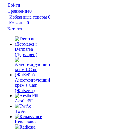
Войти
Сравнение
0
Избранные товары
0
Корзина
0
Каталог
Dermaren
(Дермарен)
Анестезирующий
крем J-Cain
(ЖиКейн)
AestheFill
TwAc
Renaissance