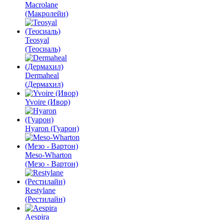
Macrolane
(Макролейн)
Teosyal
(Теосиаль)
Dermaheal
(Дермахил)
Yvoire (Ивор)
Hyaron (Гуарон)
Meso-Wharton
(Мезо - Вартон)
Restylane
(Рестилайн)
Aespira