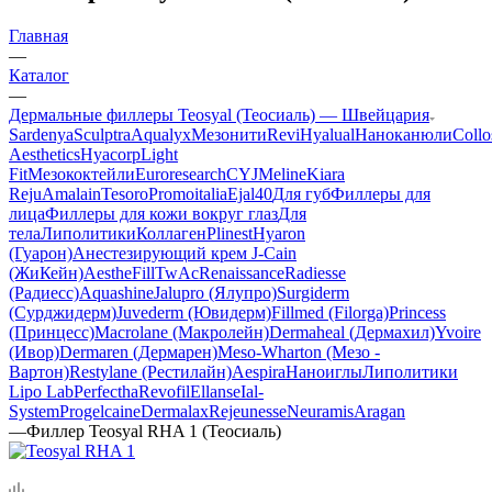
Главная
—
Каталог
—
Дермальные филлеры Teosyal (Теосиаль) — Швейцария
Sardenya
Sculptra
Aqualyx
Мезонити
Revi
Hyalual
Наноканюли
Collo
Aesthetics
Hyacorp
Light
Fit
Мезококтейли
Euroresearch
CYJ
Meline
Kiara
Reju
Amalain
Tesoro
Promoitalia
Ejal40
Для губ
Филлеры для
лица
Филлеры для кожи вокруг глаз
Для
тела
Липолитики
Коллаген
Plinest
Hyaron
(Гуарон)
Анестезирующий крем J-Cain
(ЖиКейн)
AestheFill
TwAc
Renaissance
Radiesse
(Радиесс)
Aquashine
Jalupro (Ялупро)
Surgiderm
(Сурджидерм)
Juvederm (Ювидерм)
Fillmed (Filorga)
Princess
(Принцесс)
Macrolane (Макролейн)
Dermaheal (Дермахил)
Yvoire
(Ивор)
Dermaren (Дермарен)
Meso-Wharton (Мезо -
Вартон)
Restylane (Рестилайн)
Aespira
Наноиглы
Липолитики
Lipo Lab
Perfectha
Revofil
Ellanse
Ial-
System
Progelcaine
Dermalax
Rejeunesse
Neuramis
Aragan
—
Филлер Teosyal RHA 1 (Теосиаль)