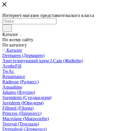
Интернет-магазин представительского класса
Каталог
По всему сайту
По каталогу
Каталог
Dermaren (Дермарен)
Анестезирующий крем J-Cain (ЖиКейн)
AestheFill
TwAc
Renaissance
Radiesse (Радиесс)
Aquashine
Jalupro (Ялупро)
Surgiderm (Сурджидерм)
Juvederm (Ювидерм)
Fillmed (Filorga)
Princess (Принцесс)
Macrolane (Макролейн)
Teosyal (Теосиаль)
Dermaheal (Дермахил)