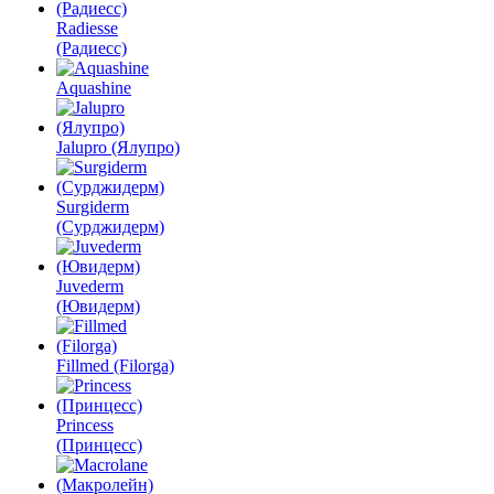
Radiesse
(Радиесс)
Aquashine
Jalupro (Ялупро)
Surgiderm
(Сурджидерм)
Juvederm
(Ювидерм)
Fillmed (Filorga)
Princess
(Принцесс)