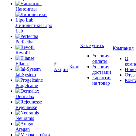
Наноиглы
Липолитики Lipo
Lab
Perfectha
Как купить
Компания
Revofil
Условия
О
оплаты
Ellanse
комп
Блог
Условия
Акции
Ново
доставки
Ial-System
Отзы
Гарантия
Конт
на товар
Progelcaine
Dermalax
Rejeunesse
Neuramis
Aragan