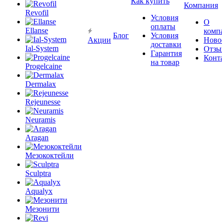
Как купить
Компания
Revofil
Условия
О
оплаты
Ellanse
комп
Блог
Условия
Акции
Ново
доставки
Ial-System
Отзы
Гарантия
Конт
на товар
Progelcaine
Dermalax
Rejeunesse
Neuramis
Aragan
Мезококтейли
Sculptra
Aqualyx
Мезонити