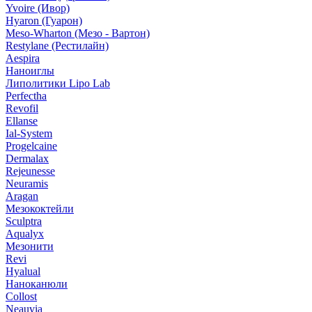
Yvoire (Ивор)
Hyaron (Гуарон)
Meso-Wharton (Мезо - Вартон)
Restylane (Рестилайн)
Aespira
Наноиглы
Липолитики Lipo Lab
Perfectha
Revofil
Ellanse
Ial-System
Progelcaine
Dermalax
Rejeunesse
Neuramis
Aragan
Мезококтейли
Sculptra
Aqualyx
Мезонити
Revi
Hyalual
Наноканюли
Collost
Neauvia