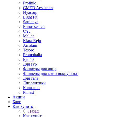
Profhilo
CMED Aesthetics
Hyacorp
Light Fit
Sardenya
Euroresearch
CYJ
Meline
Kiara Reju
Amalain
Tesoro
Promoitalia
Ejal40
Для губ
Филлеры для лица
Филлеры для кожи вокруг глаз
Для тела
Липолитики
Коллаген
Plinest
Акции
Блог
Как купить
Назад
Как купить