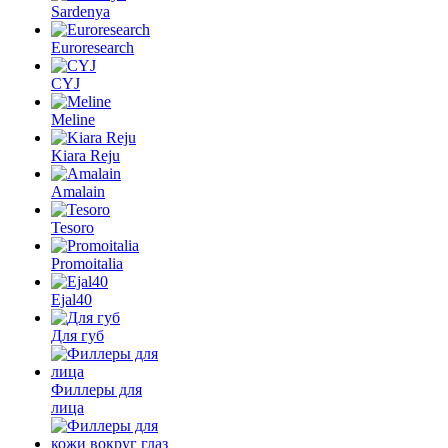
Sardenya
Euroresearch
CYJ
Meline
Kiara Reju
Amalain
Tesoro
Promoitalia
Ejal40
Для губ
Филлеры для
лица