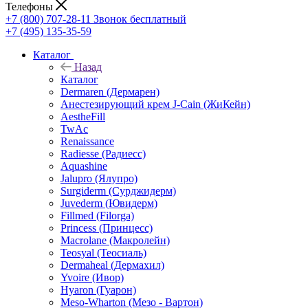
Телефоны
+7 (800) 707-28-11
Звонок бесплатный
+7 (495) 135-35-59
Каталог
Назад
Каталог
Dermaren (Дермарен)
Анестезирующий крем J-Cain (ЖиКейн)
AestheFill
TwAc
Renaissance
Radiesse (Радиесс)
Aquashine
Jalupro (Ялупро)
Surgiderm (Сурджидерм)
Juvederm (Ювидерм)
Fillmed (Filorga)
Princess (Принцесс)
Macrolane (Макролейн)
Teosyal (Теосиаль)
Dermaheal (Дермахил)
Yvoire (Ивор)
Hyaron (Гуарон)
Meso-Wharton (Мезо - Вартон)