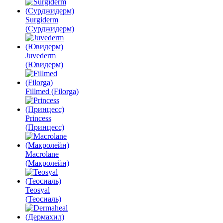
Surgiderm
(Сурджидерм)
Juvederm
(Ювидерм)
Fillmed (Filorga)
Princess
(Принцесс)
Macrolane
(Макролейн)
Teosyal
(Теосиаль)