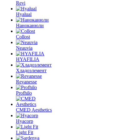
Revi
Hyalual
Наноканюли
Collost
Neauvia
HYAFILIA
Хладоэлемент
Revanesse
Profhilo
CMED Aesthetics
Hyacorp
Light Fit