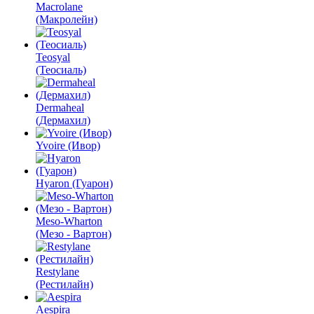
Macrolane
(Макролейн)
Teosyal
(Теосиаль)
Dermaheal
(Дермахил)
Yvoire (Ивор)
Hyaron (Гуарон)
Meso-Wharton
(Мезо - Вартон)
Restylane
(Рестилайн)
Aespira