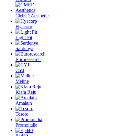
CMED Aesthetics
Hyacorp
Light Fit
Sardenya
Euroresearch
CYJ
Meline
Kiara Reju
Amalain
Tesoro
Promoitalia
Ejal40