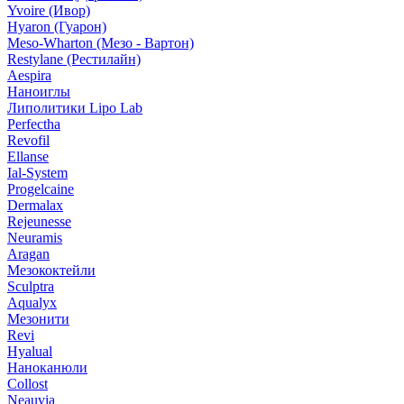
Yvoire (Ивор)
Hyaron (Гуарон)
Meso-Wharton (Мезо - Вартон)
Restylane (Рестилайн)
Aespira
Наноиглы
Липолитики Lipo Lab
Perfectha
Revofil
Ellanse
Ial-System
Progelcaine
Dermalax
Rejeunesse
Neuramis
Aragan
Мезококтейли
Sculptra
Aqualyx
Мезонити
Revi
Hyalual
Наноканюли
Collost
Neauvia