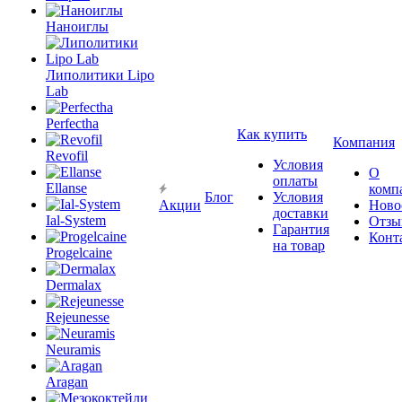
Наноиглы
Липолитики Lipo
Lab
Perfectha
Как купить
Компания
Revofil
Условия
О
оплаты
Ellanse
комп
Блог
Условия
Акции
Ново
доставки
Ial-System
Отзы
Гарантия
Конт
на товар
Progelcaine
Dermalax
Rejeunesse
Neuramis
Aragan