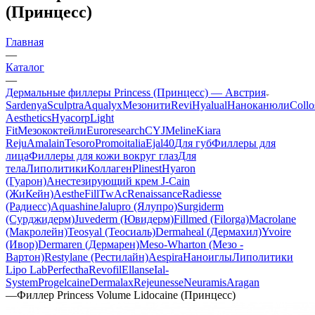
(Принцесс)
Главная
—
Каталог
—
Дермальные филлеры Princess (Принцесс) — Австрия
Sardenya
Sculptra
Aqualyx
Мезонити
Revi
Hyalual
Наноканюли
Collo
Aesthetics
Hyacorp
Light
Fit
Мезококтейли
Euroresearch
CYJ
Meline
Kiara
Reju
Amalain
Tesoro
Promoitalia
Ejal40
Для губ
Филлеры для
лица
Филлеры для кожи вокруг глаз
Для
тела
Липолитики
Коллаген
Plinest
Hyaron
(Гуарон)
Анестезирующий крем J-Cain
(ЖиКейн)
AestheFill
TwAc
Renaissance
Radiesse
(Радиесс)
Aquashine
Jalupro (Ялупро)
Surgiderm
(Сурджидерм)
Juvederm (Ювидерм)
Fillmed (Filorga)
Macrolane
(Макролейн)
Teosyal (Теосиаль)
Dermaheal (Дермахил)
Yvoire
(Ивор)
Dermaren (Дермарен)
Meso-Wharton (Мезо -
Вартон)
Restylane (Рестилайн)
Aespira
Наноиглы
Липолитики
Lipo Lab
Perfectha
Revofil
Ellanse
Ial-
System
Progelcaine
Dermalax
Rejeunesse
Neuramis
Aragan
—
Филлер Princess Volume Lidocaine (Принцесс)