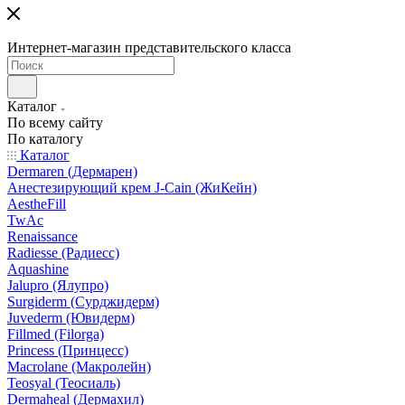
Интернет-магазин представительского класса
Каталог
По всему сайту
По каталогу
Каталог
Dermaren (Дермарен)
Анестезирующий крем J-Cain (ЖиКейн)
AestheFill
TwAc
Renaissance
Radiesse (Радиесс)
Aquashine
Jalupro (Ялупро)
Surgiderm (Сурджидерм)
Juvederm (Ювидерм)
Fillmed (Filorga)
Princess (Принцесс)
Macrolane (Макролейн)
Teosyal (Теосиаль)
Dermaheal (Дермахил)