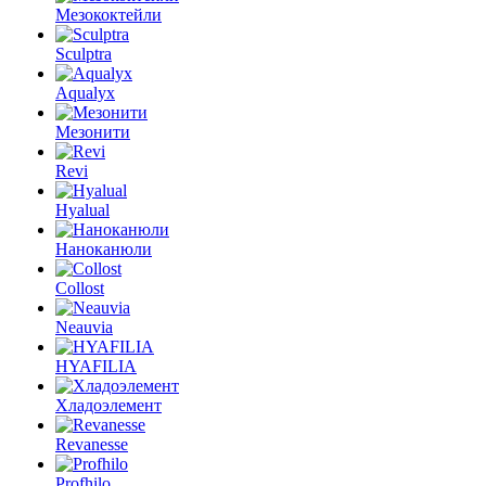
Мезококтейли
Sculptra
Aqualyx
Мезонити
Revi
Hyalual
Наноканюли
Collost
Neauvia
HYAFILIA
Хладоэлемент
Revanesse
Profhilo