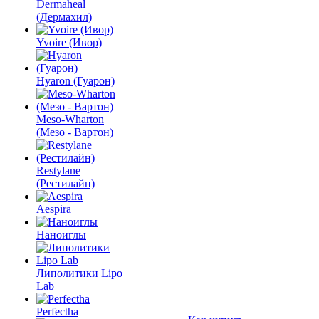
Dermaheal
(Дермахил)
Yvoire (Ивор)
Hyaron (Гуарон)
Meso-Wharton
(Мезо - Вартон)
Restylane
(Рестилайн)
Aespira
Наноиглы
Липолитики Lipo
Lab
Perfectha