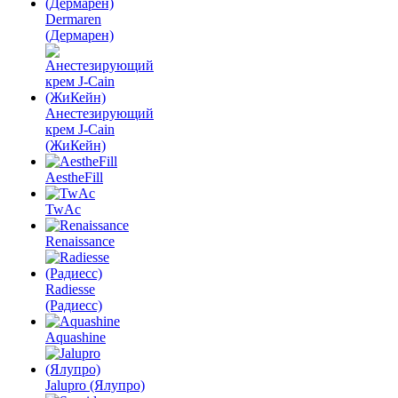
Dermaren
(Дермарен)
Анестезирующий
крем J-Cain
(ЖиКейн)
AestheFill
TwAc
Renaissance
Radiesse
(Радиесс)
Aquashine
Jalupro (Ялупро)