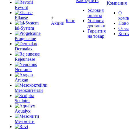
Как купить
Компания
Revofil
Условия
О
оплаты
Ellanse
комп
Блог
Условия
Акции
Ново
доставки
Ial-System
Отзы
Гарантия
Конт
на товар
Progelcaine
Dermalax
Rejeunesse
Neuramis
Aragan
Мезококтейли
Sculptra
Aqualyx
Мезонити