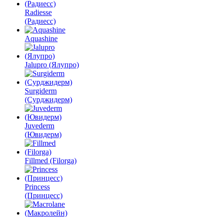
Radiesse
(Радиесс)
Aquashine
Jalupro (Ялупро)
Surgiderm
(Сурджидерм)
Juvederm
(Ювидерм)
Fillmed (Filorga)
Princess
(Принцесс)