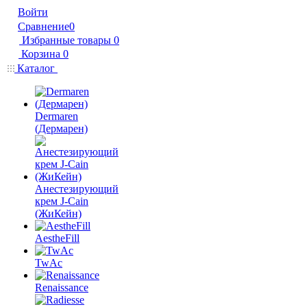
Войти
Сравнение
0
Избранные товары
0
Корзина
0
Каталог
Dermaren
(Дермарен)
Анестезирующий
крем J-Cain
(ЖиКейн)
AestheFill
TwAc
Renaissance