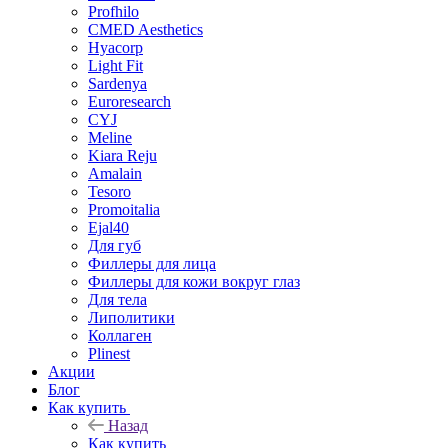
Profhilo
CMED Aesthetics
Hyacorp
Light Fit
Sardenya
Euroresearch
CYJ
Meline
Kiara Reju
Amalain
Tesoro
Promoitalia
Ejal40
Для губ
Филлеры для лица
Филлеры для кожи вокруг глаз
Для тела
Липолитики
Коллаген
Plinest
Акции
Блог
Как купить
Назад
Как купить