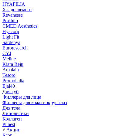
HYAFILIA
Хладоэлемент
Revanesse
Profhilo
CMED Aesthetics
Hyacorp
Light Fit
Sardenya
Euroresearch
CYJ
Meline
Kiara Reju
Amalain
Tesoro
Promoitalia
Ejal40
Для губ
Филлеры для лица
Филлеры для кожи вокруг глаз
Для тела
Липолитики
Коллаген
Plinest
Акции
Блог