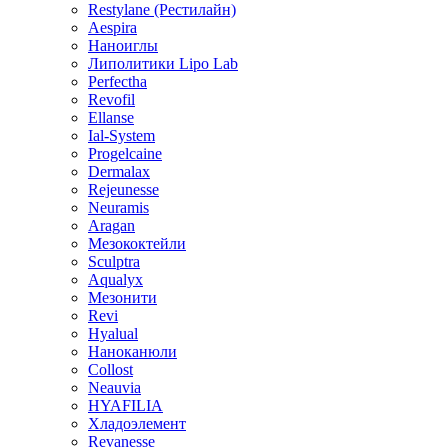
Restylane (Рестилайн)
Aespira
Наноиглы
Липолитики Lipo Lab
Perfectha
Revofil
Ellanse
Ial-System
Progelcaine
Dermalax
Rejeunesse
Neuramis
Aragan
Мезококтейли
Sculptra
Aqualyx
Мезонити
Revi
Hyalual
Наноканюли
Collost
Neauvia
HYAFILIA
Хладоэлемент
Revanesse