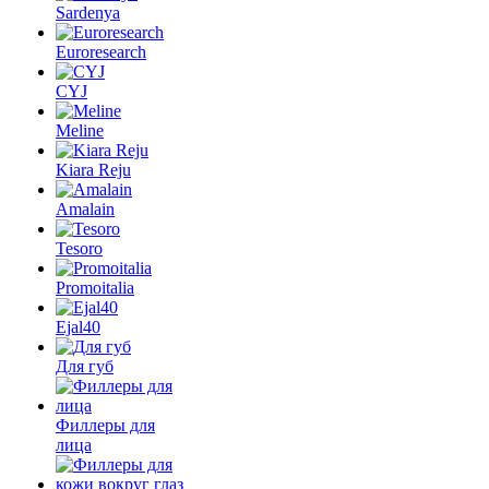
Sardenya
Euroresearch
CYJ
Meline
Kiara Reju
Amalain
Tesoro
Promoitalia
Ejal40
Для губ
Филлеры для
лица