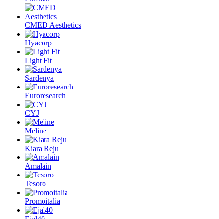
CMED Aesthetics
Hyacorp
Light Fit
Sardenya
Euroresearch
CYJ
Meline
Kiara Reju
Amalain
Tesoro
Promoitalia
Ejal40