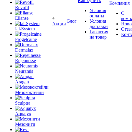
Как купить
Компания
Revofil
Условия
О
оплаты
Ellanse
комп
Блог
Условия
Акции
Ново
доставки
Ial-System
Отзы
Гарантия
Конт
на товар
Progelcaine
Dermalax
Rejeunesse
Neuramis
Aragan
Мезококтейли
Sculptra
Aqualyx
Мезонити