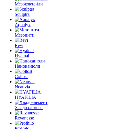
Мезококтейли
Sculptra
Aqualyx
Мезонити
Revi
Hyalual
Наноканюли
Collost
Neauvia
HYAFILIA
Хладоэлемент
Revanesse
Profhilo