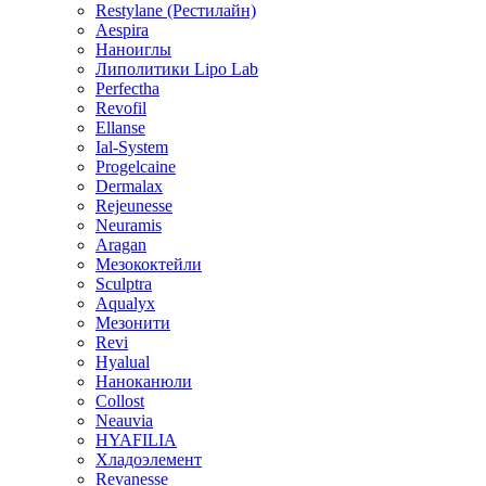
Restylane (Рестилайн)
Aespira
Наноиглы
Липолитики Lipo Lab
Perfectha
Revofil
Ellanse
Ial-System
Progelcaine
Dermalax
Rejeunesse
Neuramis
Aragan
Мезококтейли
Sculptra
Aqualyx
Мезонити
Revi
Hyalual
Наноканюли
Collost
Neauvia
HYAFILIA
Хладоэлемент
Revanesse