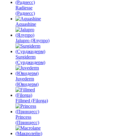
Radiesse
(Радиесс)
Aquashine
Jalupro (Ялупро)
Surgiderm
(Сурджидерм)
Juvederm
(Ювидерм)
Fillmed (Filorga)
Princess
(Принцесс)