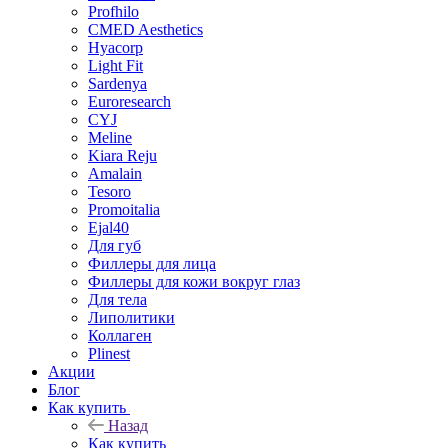
Profhilo
CMED Aesthetics
Hyacorp
Light Fit
Sardenya
Euroresearch
CYJ
Meline
Kiara Reju
Amalain
Tesoro
Promoitalia
Ejal40
Для губ
Филлеры для лица
Филлеры для кожи вокруг глаз
Для тела
Липолитики
Коллаген
Plinest
Акции
Блог
Как купить
Назад
Как купить