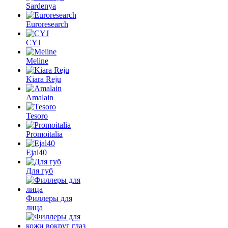
Sardenya
Euroresearch
CYJ
Meline
Kiara Reju
Amalain
Tesoro
Promoitalia
Ejal40
Для губ
Филлеры для
лица