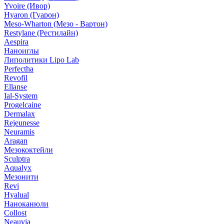
Yvoire (Ивор)
Hyaron (Гуарон)
Meso-Wharton (Мезо - Вартон)
Restylane (Рестилайн)
Aespira
Наноиглы
Липолитики Lipo Lab
Perfectha
Revofil
Ellanse
Ial-System
Progelcaine
Dermalax
Rejeunesse
Neuramis
Aragan
Мезококтейли
Sculptra
Aqualyx
Мезонити
Revi
Hyalual
Наноканюли
Collost
Neauvia