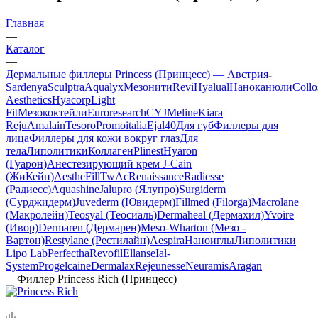
Главная
—
Каталог
—
Дермальные филлеры Princess (Принцесс) — Австрия
Sardenya
Sculptra
Aqualyx
Мезонити
Revi
Hyalual
Наноканюли
Collo
Aesthetics
Hyacorp
Light
Fit
Мезококтейли
Euroresearch
CYJ
Meline
Kiara
Reju
Amalain
Tesoro
Promoitalia
Ejal40
Для губ
Филлеры для
лица
Филлеры для кожи вокруг глаз
Для
тела
Липолитики
Коллаген
Plinest
Hyaron
(Гуарон)
Анестезирующий крем J-Cain
(ЖиКейн)
AestheFill
TwAc
Renaissance
Radiesse
(Радиесс)
Aquashine
Jalupro (Ялупро)
Surgiderm
(Сурджидерм)
Juvederm (Ювидерм)
Fillmed (Filorga)
Macrolane
(Макролейн)
Teosyal (Теосиаль)
Dermaheal (Дермахил)
Yvoire
(Ивор)
Dermaren (Дермарен)
Meso-Wharton (Мезо -
Вартон)
Restylane (Рестилайн)
Aespira
Наноиглы
Липолитики
Lipo Lab
Perfectha
Revofil
Ellanse
Ial-
System
Progelcaine
Dermalax
Rejeunesse
Neuramis
Aragan
—
Филлер Princess Rich (Принцесс)