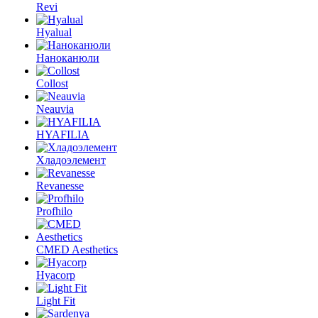
Revi
Hyalual
Наноканюли
Collost
Neauvia
HYAFILIA
Хладоэлемент
Revanesse
Profhilo
CMED Aesthetics
Hyacorp
Light Fit