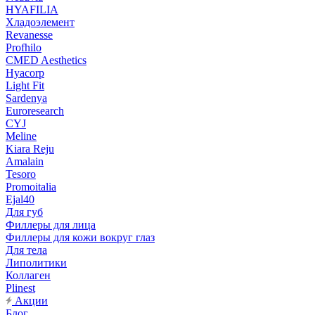
HYAFILIA
Хладоэлемент
Revanesse
Profhilo
CMED Aesthetics
Hyacorp
Light Fit
Sardenya
Euroresearch
CYJ
Meline
Kiara Reju
Amalain
Tesoro
Promoitalia
Ejal40
Для губ
Филлеры для лица
Филлеры для кожи вокруг глаз
Для тела
Липолитики
Коллаген
Plinest
Акции
Блог