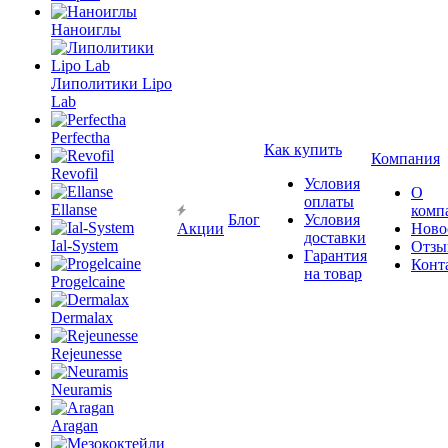
Наноиглы
Липолитики Lipo
Lab
Perfectha
Как купить
Компания
Revofil
Условия
О
оплаты
Ellanse
комп
Блог
Условия
Акции
Ново
доставки
Ial-System
Отзы
Гарантия
Конт
на товар
Progelcaine
Dermalax
Rejeunesse
Neuramis
Aragan