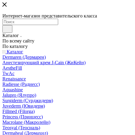
Интернет-магазин представительского класса
Каталог
По всему сайту
По каталогу
Каталог
Dermaren (Дермарен)
Анестезирующий крем J-Cain (ЖиКейн)
AestheFill
TwAc
Renaissance
Radiesse (Радиесс)
Aquashine
Jalupro (Ялупро)
Surgiderm (Сурджидерм)
Juvederm (Ювидерм)
Fillmed (Filorga)
Princess (Принцесс)
Macrolane (Макролейн)
Teosyal (Теосиаль)
Dermaheal (Дермахил)