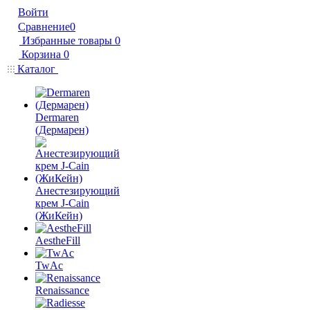
Войти
Сравнение
0
Избранные товары
0
Корзина
0
Каталог
Dermaren
(Дермарен)
Анестезирующий
крем J-Cain
(ЖиКейн)
AestheFill
TwAc
Renaissance