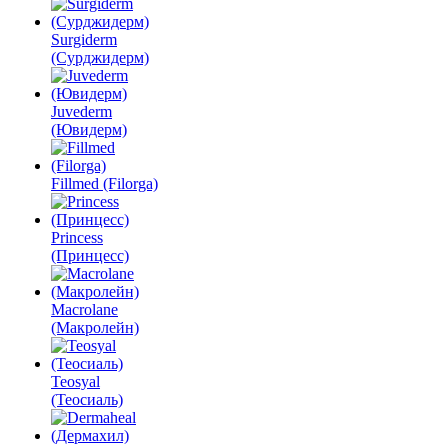
Surgiderm
(Сурджидерм)
Juvederm
(Ювидерм)
Fillmed (Filorga)
Princess
(Принцесс)
Macrolane
(Макролейн)
Teosyal
(Теосиаль)