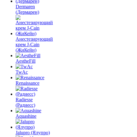
Dermaren
(Дермарен)
Анестезирующий
крем J-Cain
(ЖиКейн)
AestheFill
TwAc
Renaissance
Radiesse
(Радиесс)
Aquashine
Jalupro (Ялупро)