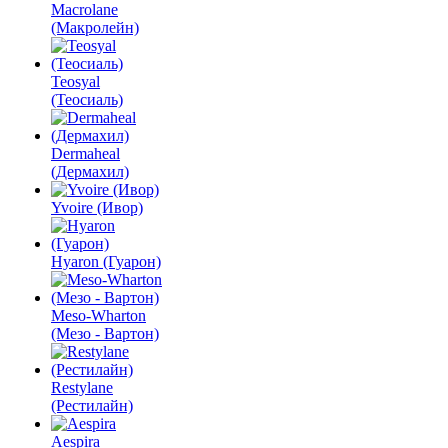
Macrolane
(Макролейн)
Teosyal
(Теосиаль)
Dermaheal
(Дермахил)
Yvoire (Ивор)
Hyaron (Гуарон)
Meso-Wharton
(Мезо - Вартон)
Restylane
(Рестилайн)
Aespira