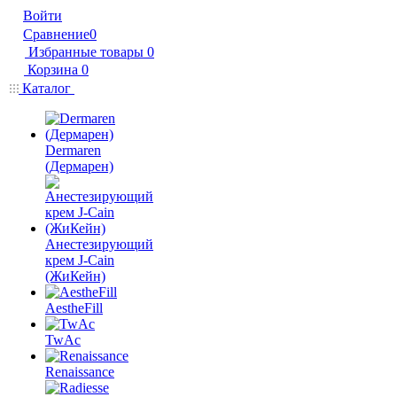
Войти
Сравнение
0
Избранные товары
0
Корзина
0
Каталог
Dermaren
(Дермарен)
Анестезирующий
крем J-Cain
(ЖиКейн)
AestheFill
TwAc
Renaissance