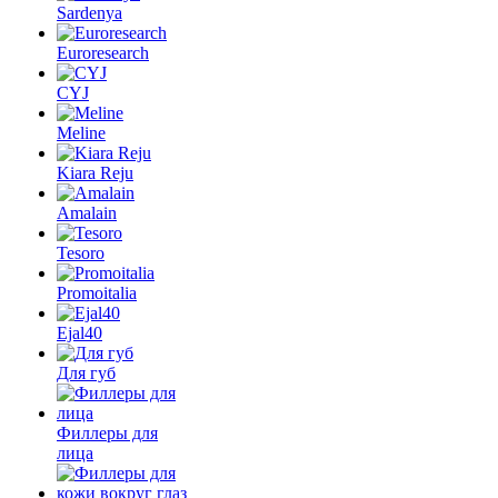
Sardenya
Euroresearch
CYJ
Meline
Kiara Reju
Amalain
Tesoro
Promoitalia
Ejal40
Для губ
Филлеры для
лица