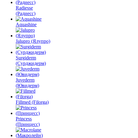
Radiesse
(Радиесс)
Aquashine
Jalupro (Ялупро)
Surgiderm
(Сурджидерм)
Juvederm
(Ювидерм)
Fillmed (Filorga)
Princess
(Принцесс)