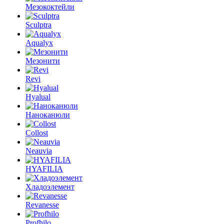
Мезококтейли
Sculptra
Aqualyx
Мезонити
Revi
Hyalual
Наноканюли
Collost
Neauvia
HYAFILIA
Хладоэлемент
Revanesse
Profhilo