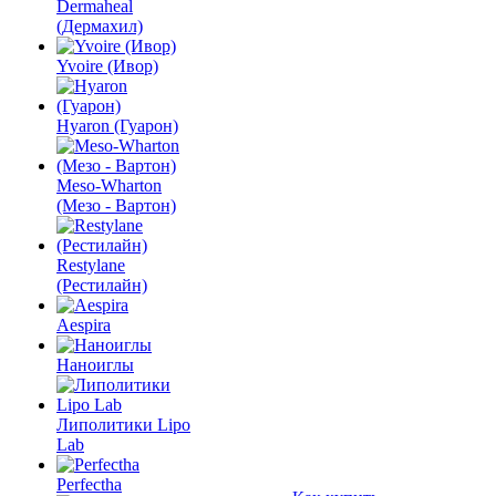
Dermaheal
(Дермахил)
Yvoire (Ивор)
Hyaron (Гуарон)
Meso-Wharton
(Мезо - Вартон)
Restylane
(Рестилайн)
Aespira
Наноиглы
Липолитики Lipo
Lab
Perfectha