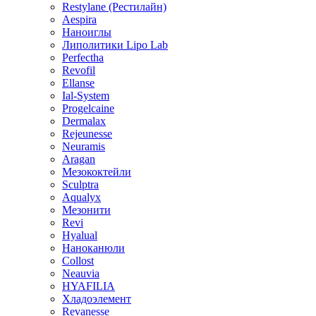
Restylane (Рестилайн)
Aespira
Наноиглы
Липолитики Lipo Lab
Perfectha
Revofil
Ellanse
Ial-System
Progelcaine
Dermalax
Rejeunesse
Neuramis
Aragan
Мезококтейли
Sculptra
Aqualyx
Мезонити
Revi
Hyalual
Наноканюли
Collost
Neauvia
HYAFILIA
Хладоэлемент
Revanesse