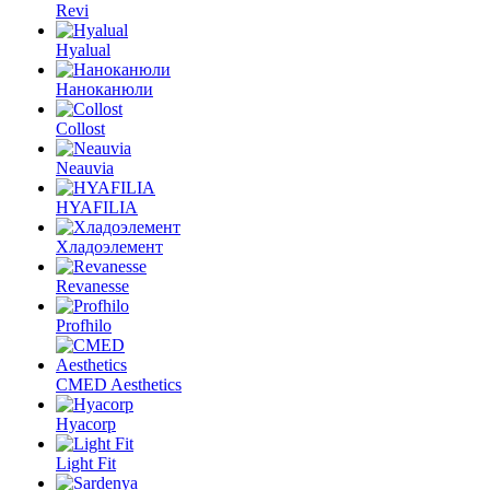
Revi
Hyalual
Наноканюли
Collost
Neauvia
HYAFILIA
Хладоэлемент
Revanesse
Profhilo
CMED Aesthetics
Hyacorp
Light Fit