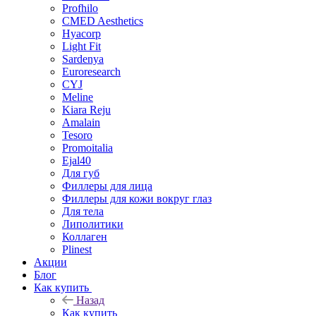
Profhilo
CMED Aesthetics
Hyacorp
Light Fit
Sardenya
Euroresearch
CYJ
Meline
Kiara Reju
Amalain
Tesoro
Promoitalia
Ejal40
Для губ
Филлеры для лица
Филлеры для кожи вокруг глаз
Для тела
Липолитики
Коллаген
Plinest
Акции
Блог
Как купить
Назад
Как купить