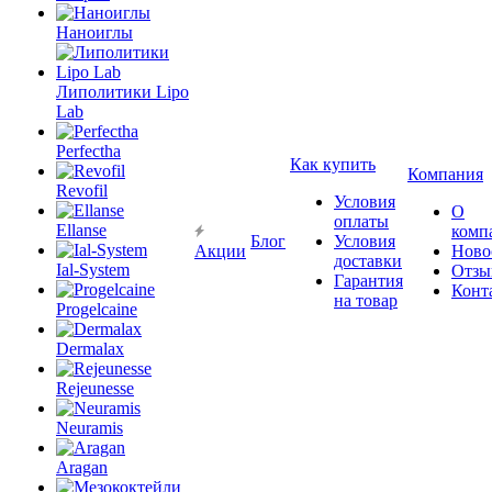
Наноиглы
Липолитики Lipo
Lab
Perfectha
Как купить
Компания
Revofil
Условия
О
оплаты
Ellanse
комп
Блог
Условия
Акции
Ново
доставки
Ial-System
Отзы
Гарантия
Конт
на товар
Progelcaine
Dermalax
Rejeunesse
Neuramis
Aragan