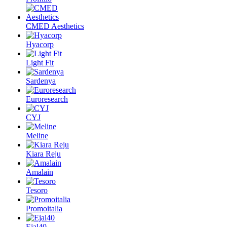
CMED Aesthetics
Hyacorp
Light Fit
Sardenya
Euroresearch
CYJ
Meline
Kiara Reju
Amalain
Tesoro
Promoitalia
Ejal40