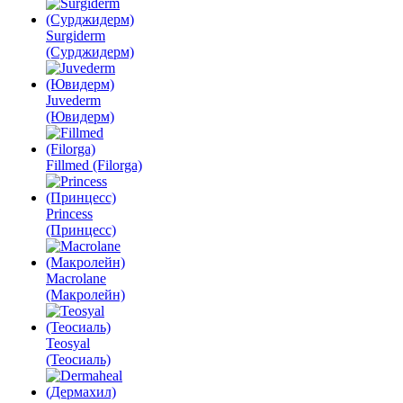
Surgiderm
(Сурджидерм)
Juvederm
(Ювидерм)
Fillmed (Filorga)
Princess
(Принцесс)
Macrolane
(Макролейн)
Teosyal
(Теосиаль)