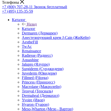
Телефоны
+7 (800) 707-28-11
Звонок бесплатный
+7 (495) 135-35-59
Каталог
Назад
Каталог
Dermaren (Дермарен)
Анестезирующий крем J-Cain (ЖиКейн)
AestheFill
TwAc
Renaissance
Radiesse (Радиесс)
Aquashine
Jalupro (Ялупро)
Surgiderm (Сурджидерм)
Juvederm (Ювидерм)
Fillmed (Filorga)
Princess (Принцесс)
Macrolane (Макролейн)
Teosyal (Теосиаль)
Dermaheal (Дермахил)
Yvoire (Ивор)
Hyaron (Гуарон)
Meso-Wharton (Мезо - Вартон)