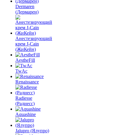
Dermaren
(Дермарен)
Анестезирующий
крем J-Cain
(ЖиКейн)
AestheFill
TwAc
Renaissance
Radiesse
(Радиесс)
Aquashine
Jalupro (Ялупро)