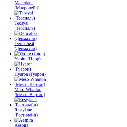
Macrolane
(Макролейн)
Teosyal
(Теосиаль)
Dermaheal
(Дермахил)
Yvoire (Ивор)
Hyaron (Гуарон)
Meso-Wharton
(Мезо - Вартон)
Restylane
(Рестилайн)
Aespira