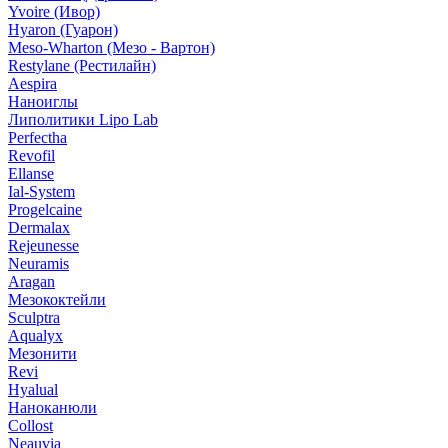
Yvoire (Ивор)
Hyaron (Гуарон)
Meso-Wharton (Мезо - Вартон)
Restylane (Рестилайн)
Aespira
Наноиглы
Липолитики Lipo Lab
Perfectha
Revofil
Ellanse
Ial-System
Progelcaine
Dermalax
Rejeunesse
Neuramis
Aragan
Мезококтейли
Sculptra
Aqualyx
Мезонити
Revi
Hyalual
Наноканюли
Collost
Neauvia