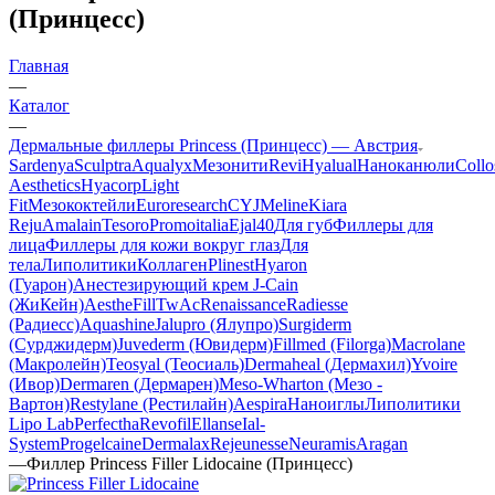
(Принцесс)
Главная
—
Каталог
—
Дермальные филлеры Princess (Принцесс) — Австрия
Sardenya
Sculptra
Aqualyx
Мезонити
Revi
Hyalual
Наноканюли
Collo
Aesthetics
Hyacorp
Light
Fit
Мезококтейли
Euroresearch
CYJ
Meline
Kiara
Reju
Amalain
Tesoro
Promoitalia
Ejal40
Для губ
Филлеры для
лица
Филлеры для кожи вокруг глаз
Для
тела
Липолитики
Коллаген
Plinest
Hyaron
(Гуарон)
Анестезирующий крем J-Cain
(ЖиКейн)
AestheFill
TwAc
Renaissance
Radiesse
(Радиесс)
Aquashine
Jalupro (Ялупро)
Surgiderm
(Сурджидерм)
Juvederm (Ювидерм)
Fillmed (Filorga)
Macrolane
(Макролейн)
Teosyal (Теосиаль)
Dermaheal (Дермахил)
Yvoire
(Ивор)
Dermaren (Дермарен)
Meso-Wharton (Мезо -
Вартон)
Restylane (Рестилайн)
Aespira
Наноиглы
Липолитики
Lipo Lab
Perfectha
Revofil
Ellanse
Ial-
System
Progelcaine
Dermalax
Rejeunesse
Neuramis
Aragan
—
Филлер Princess Filler Lidocaine (Принцесс)