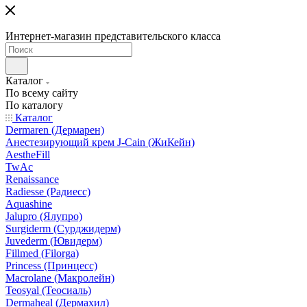
Интернет-магазин представительского класса
Каталог
По всему сайту
По каталогу
Каталог
Dermaren (Дермарен)
Анестезирующий крем J-Cain (ЖиКейн)
AestheFill
TwAc
Renaissance
Radiesse (Радиесс)
Aquashine
Jalupro (Ялупро)
Surgiderm (Сурджидерм)
Juvederm (Ювидерм)
Fillmed (Filorga)
Princess (Принцесс)
Macrolane (Макролейн)
Teosyal (Теосиаль)
Dermaheal (Дермахил)