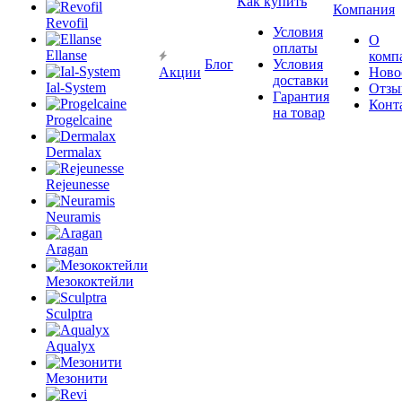
Как купить
Компания
Revofil
Условия
О
оплаты
Ellanse
комп
Блог
Условия
Акции
Ново
доставки
Ial-System
Отзы
Гарантия
Конт
на товар
Progelcaine
Dermalax
Rejeunesse
Neuramis
Aragan
Мезококтейли
Sculptra
Aqualyx
Мезонити