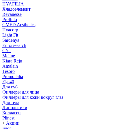
HYAFILIA
Хладоэлемент
Revanesse
Profhilo
CMED Aesthetics
Hyacorp
Light Fit
Sardenya
Euroresearch
CYJ
Meline
Kiara Reju
Amalain
Tesoro
Promoitalia
Ejal40
Для губ
Филлеры для лица
Филлеры для кожи вокруг глаз
Для тела
Липолитики
Коллаген
Plinest
Акции
Блог