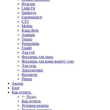
Hyacorp
Light Fit
Sardenya
Euroresearch
CYJ
Meline
Kiara Reju
Amalain
Tesoro
Promoitalia
Ejal40
Для губ
Филлеры для лица
Филлеры для кожи вокруг глаз
Для тела
Липолитики
Коллаген
Plinest
Акции
Блог
Как купить
Назад
Как купить
Условия оплаты
Условия доставки