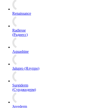
Renaissance
Radiesse
(Радиесс)
Aquashine
Jalupro (Ялупро)
Surgiderm
(Сурджидерм)
Juvederm