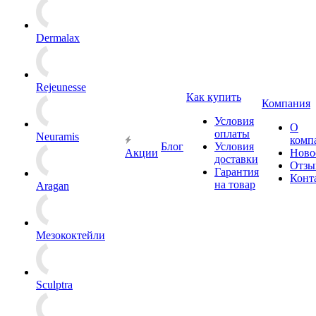
Dermalax
Rejeunesse
Как купить
Компания
Условия
О
оплаты
Neuramis
комп
Блог
Условия
Акции
Ново
доставки
Отзы
Гарантия
Конт
на товар
Aragan
Мезококтейли
Sculptra