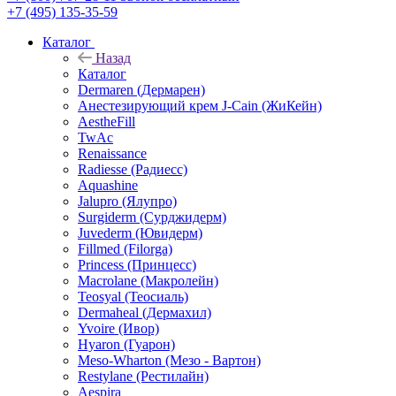
+7 (495) 135-35-59
Каталог
Назад
Каталог
Dermaren (Дермарен)
Анестезирующий крем J-Cain (ЖиКейн)
AestheFill
TwAc
Renaissance
Radiesse (Радиесс)
Aquashine
Jalupro (Ялупро)
Surgiderm (Сурджидерм)
Juvederm (Ювидерм)
Fillmed (Filorga)
Princess (Принцесс)
Macrolane (Макролейн)
Teosyal (Теосиаль)
Dermaheal (Дермахил)
Yvoire (Ивор)
Hyaron (Гуарон)
Meso-Wharton (Мезо - Вартон)
Restylane (Рестилайн)
Aespira