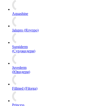
Aquashine
Jalupro (Ялупро)
Surgiderm
(Сурджидерм)
Juvederm
(Ювидерм)
Fillmed (Filorga)
Princess