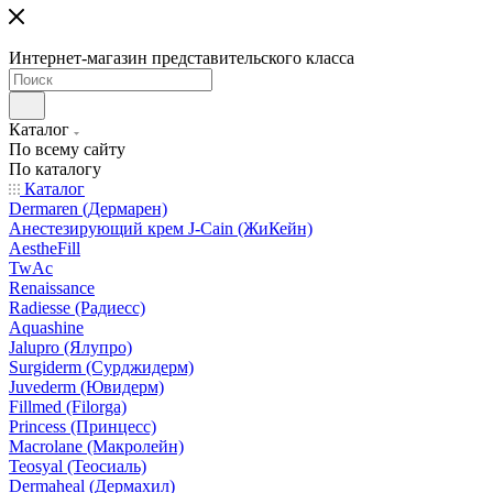
Интернет-магазин представительского класса
Каталог
По всему сайту
По каталогу
Каталог
Dermaren (Дермарен)
Анестезирующий крем J-Cain (ЖиКейн)
AestheFill
TwAc
Renaissance
Radiesse (Радиесс)
Aquashine
Jalupro (Ялупро)
Surgiderm (Сурджидерм)
Juvederm (Ювидерм)
Fillmed (Filorga)
Princess (Принцесс)
Macrolane (Макролейн)
Teosyal (Теосиаль)
Dermaheal (Дермахил)