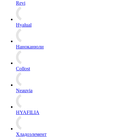
Revi
Hyalual
Наноканюли
Collost
Neauvia
HYAFILIA
Хладоэлемент