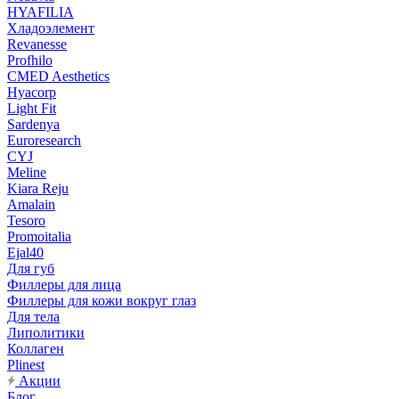
HYAFILIA
Хладоэлемент
Revanesse
Profhilo
CMED Aesthetics
Hyacorp
Light Fit
Sardenya
Euroresearch
CYJ
Meline
Kiara Reju
Amalain
Tesoro
Promoitalia
Ejal40
Для губ
Филлеры для лица
Филлеры для кожи вокруг глаз
Для тела
Липолитики
Коллаген
Plinest
Акции
Блог