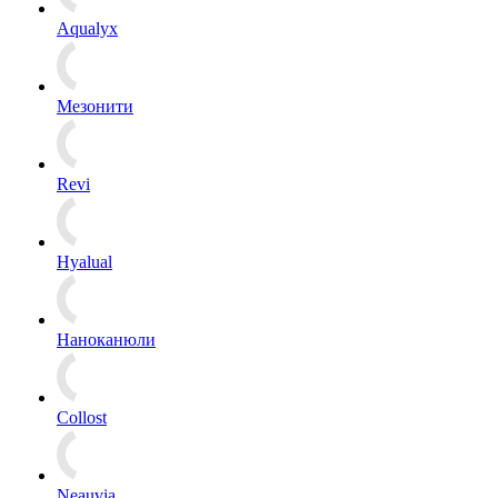
Aqualyx
Мезонити
Revi
Hyalual
Наноканюли
Collost
Neauvia