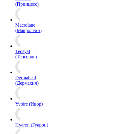
(Принцесс)
Macrolane
(Макролейн)
Teosyal
(Теосиаль)
Dermaheal
(Дермахил)
Yvoire (Ивор)
Hyaron (Гуарон)