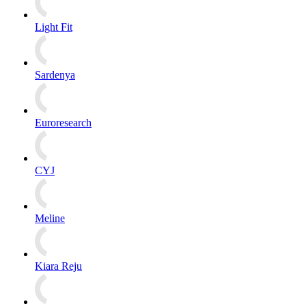
Light Fit
Sardenya
Euroresearch
CYJ
Meline
Kiara Reju