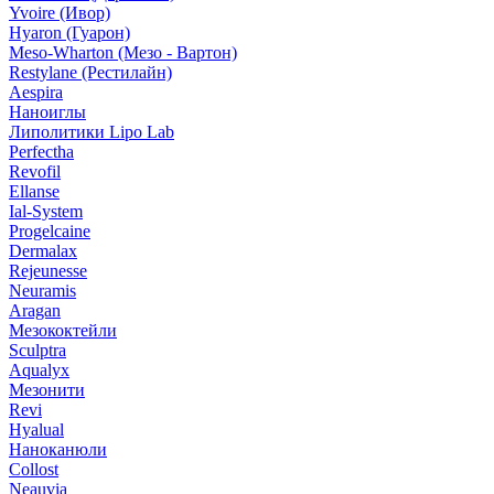
Yvoire (Ивор)
Hyaron (Гуарон)
Meso-Wharton (Мезо - Вартон)
Restylane (Рестилайн)
Aespira
Наноиглы
Липолитики Lipo Lab
Perfectha
Revofil
Ellanse
Ial-System
Progelcaine
Dermalax
Rejeunesse
Neuramis
Aragan
Мезококтейли
Sculptra
Aqualyx
Мезонити
Revi
Hyalual
Наноканюли
Collost
Neauvia