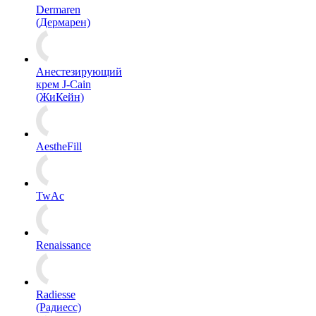
Dermaren
(Дермарен)
Анестезирующий
крем J-Cain
(ЖиКейн)
AestheFill
TwAc
Renaissance
Radiesse
(Радиесс)