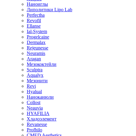
Наноиглы
Липолитики Lipo Lab
Perfectha
Revofil
Ellanse
Ial-System
Progelcaine
Dermalax
Rejeunesse
Neuramis
Aragan
Мезококтейли
Sculptra
Aqualyx
Мезонити
Revi
Hyalual
Наноканюли
Collost
Neauvia
HYAFILIA
Хладоэлемент
Revanesse
Profhilo
CMED Aesthetics