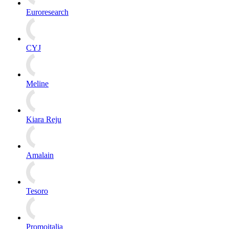
Euroresearch
CYJ
Meline
Kiara Reju
Amalain
Tesoro
Promoitalia