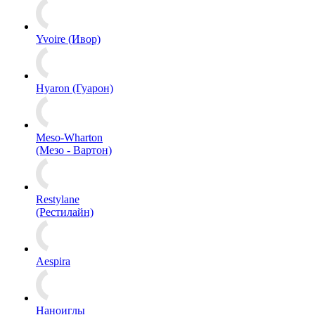
Yvoire (Ивор)
Hyaron (Гуарон)
Meso-Wharton
(Мезо - Вартон)
Restylane
(Рестилайн)
Aespira
Наноиглы