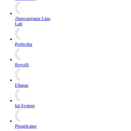
Липолитики Lipo
Lab
Perfectha
Revofil
Ellanse
Ial-System
Progelcaine