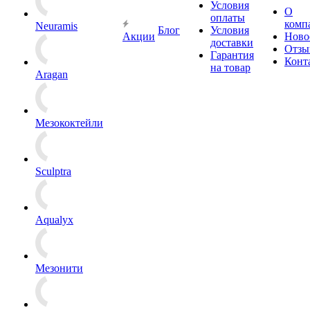
Условия
О
оплаты
комп
Neuramis
Блог
Условия
Акции
Ново
доставки
Отзы
Гарантия
Конт
на товар
Aragan
Мезококтейли
Sculptra
Aqualyx
Мезонити