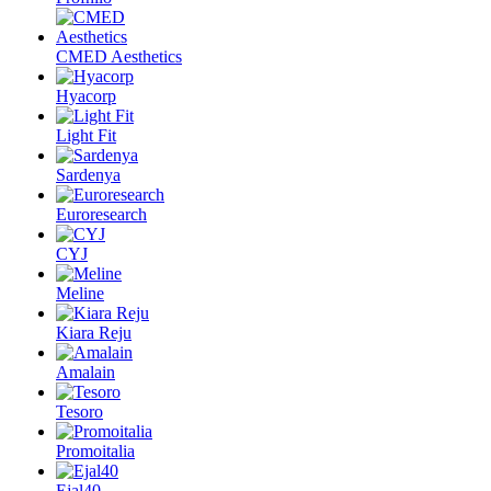
CMED Aesthetics
Hyacorp
Light Fit
Sardenya
Euroresearch
CYJ
Meline
Kiara Reju
Amalain
Tesoro
Promoitalia
Ejal40