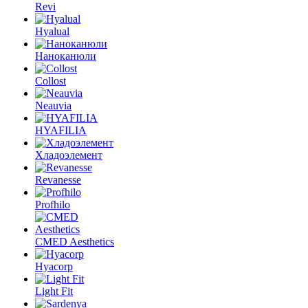
Revi
Hyalual
Наноканюли
Collost
Neauvia
HYAFILIA
Хладоэлемент
Revanesse
Profhilo
CMED Aesthetics
Hyacorp
Light Fit