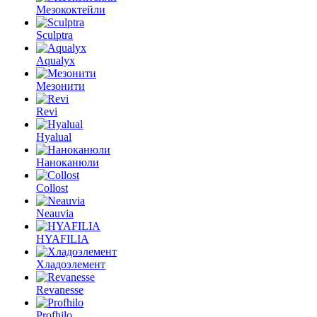
Мезококтейли
Sculptra
Aqualyx
Мезонити
Revi
Hyalual
Наноканюли
Collost
Neauvia
HYAFILIA
Хладоэлемент
Revanesse
Profhilo