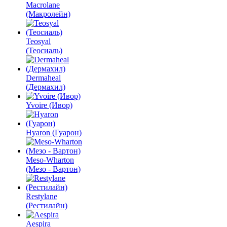
Macrolane
(Макролейн)
Teosyal
(Теосиаль)
Dermaheal
(Дермахил)
Yvoire (Ивор)
Hyaron (Гуарон)
Meso-Wharton
(Мезо - Вартон)
Restylane
(Рестилайн)
Aespira