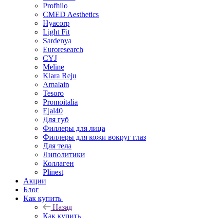
Profhilo
CMED Aesthetics
Hyacorp
Light Fit
Sardenya
Euroresearch
CYJ
Meline
Kiara Reju
Amalain
Tesoro
Promoitalia
Ejal40
Для губ
Филлеры для лица
Филлеры для кожи вокруг глаз
Для тела
Липолитики
Коллаген
Plinest
Акции
Блог
Как купить
Назад
Как купить