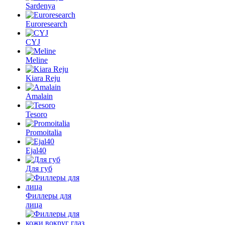
Sardenya
Euroresearch
CYJ
Meline
Kiara Reju
Amalain
Tesoro
Promoitalia
Ejal40
Для губ
Филлеры для
лица