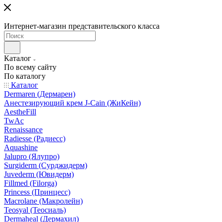
Интернет-магазин представительского класса
Каталог
По всему сайту
По каталогу
Каталог
Dermaren (Дермарен)
Анестезирующий крем J-Cain (ЖиКейн)
AestheFill
TwAc
Renaissance
Radiesse (Радиесс)
Aquashine
Jalupro (Ялупро)
Surgiderm (Сурджидерм)
Juvederm (Ювидерм)
Fillmed (Filorga)
Princess (Принцесс)
Macrolane (Макролейн)
Teosyal (Теосиаль)
Dermaheal (Дермахил)