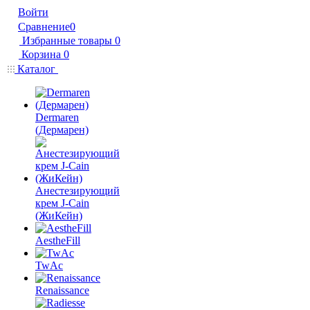
Войти
Сравнение
0
Избранные товары
0
Корзина
0
Каталог
Dermaren
(Дермарен)
Анестезирующий
крем J-Cain
(ЖиКейн)
AestheFill
TwAc
Renaissance