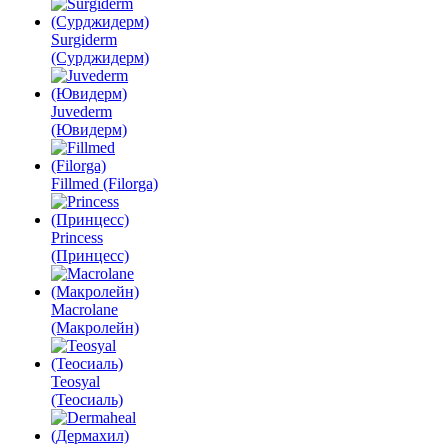
Surgiderm
(Сурджидерм)
Juvederm
(Ювидерм)
Fillmed (Filorga)
Princess
(Принцесс)
Macrolane
(Макролейн)
Teosyal
(Теосиаль)