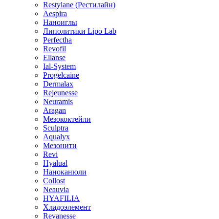
Restylane (Рестилайн)
Aespira
Наноиглы
Липолитики Lipo Lab
Perfectha
Revofil
Ellanse
Ial-System
Progelcaine
Dermalax
Rejeunesse
Neuramis
Aragan
Мезококтейли
Sculptra
Aqualyx
Мезонити
Revi
Hyalual
Наноканюли
Collost
Neauvia
HYAFILIA
Хладоэлемент
Revanesse