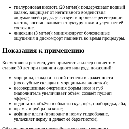
гиалуроновая кислота (20 мг/мл): поддерживает водный
баланс, защищает от негативного воздействия
окружающей среды, участвует в процессе регенерации
клеток, восстанавливает структуру кожи и улучшает её
состояние.
лидокаин (3 мг/мл): минимизирует болезненные
ощущения и дискомфорт пациента во время процедуры.
Показания к применению
Косметологи рекомендуют применять филлер пациентам
старше 30 лет при наличии одного или ряда показаний:
морщины, складки разной степени выраженности
(носогубные складки и морщины-марионетки);
несовершенные очертания формы носа и губ
(наполнитель увеличивает объём, создаёт пуш-ап
эффект);
недостаток объёма в области скул, щёк, подбородка, лба;
шрамы и рубцы на коже;
дефицит влаги (приводит в норму гидробаланс,
увлажняет дерму и делает её бархатистой).
Область применения: носогубные складки, морщины-