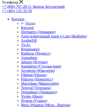
Телефоны
+7 (800) 707-28-11
Звонок бесплатный
+7 (495) 135-35-59
Каталог
Назад
Каталог
Dermaren (Дермарен)
Анестезирующий крем J-Cain (ЖиКейн)
AestheFill
TwAc
Renaissance
Radiesse (Радиесс)
Aquashine
Jalupro (Ялупро)
Surgiderm (Сурджидерм)
Juvederm (Ювидерм)
Fillmed (Filorga)
Princess (Принцесс)
Macrolane (Макролейн)
Teosyal (Теосиаль)
Dermaheal (Дермахил)
Yvoire (Ивор)
Hyaron (Гуарон)
Meso-Wharton (Мезо - Вартон)