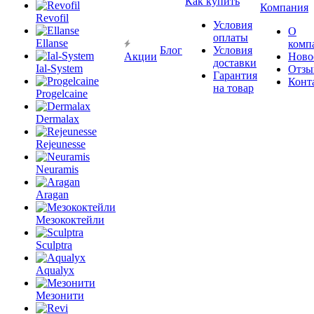
Как купить
Компания
Revofil
Условия
О
оплаты
Ellanse
комп
Блог
Условия
Акции
Ново
доставки
Ial-System
Отзы
Гарантия
Конт
на товар
Progelcaine
Dermalax
Rejeunesse
Neuramis
Aragan
Мезококтейли
Sculptra
Aqualyx
Мезонити