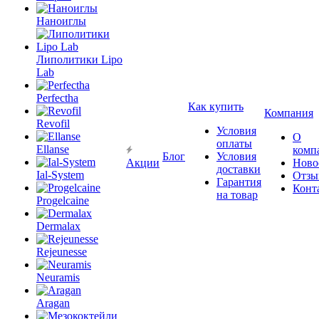
Наноиглы
Липолитики Lipo
Lab
Perfectha
Как купить
Компания
Revofil
Условия
О
оплаты
Ellanse
комп
Блог
Условия
Акции
Ново
доставки
Ial-System
Отзы
Гарантия
Конт
на товар
Progelcaine
Dermalax
Rejeunesse
Neuramis
Aragan