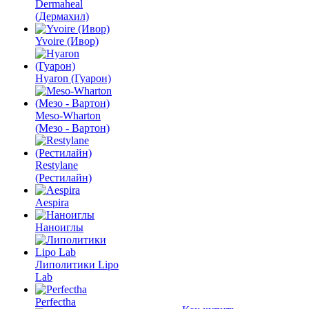
Dermaheal
(Дермахил)
Yvoire (Ивор)
Hyaron (Гуарон)
Meso-Wharton
(Мезо - Вартон)
Restylane
(Рестилайн)
Aespira
Наноиглы
Липолитики Lipo
Lab
Perfectha