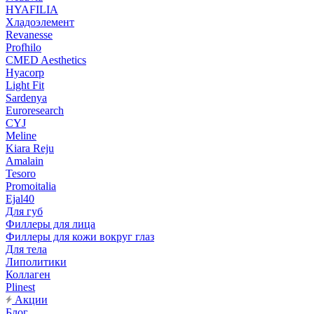
HYAFILIA
Хладоэлемент
Revanesse
Profhilo
CMED Aesthetics
Hyacorp
Light Fit
Sardenya
Euroresearch
CYJ
Meline
Kiara Reju
Amalain
Tesoro
Promoitalia
Ejal40
Для губ
Филлеры для лица
Филлеры для кожи вокруг глаз
Для тела
Липолитики
Коллаген
Plinest
Акции
Блог