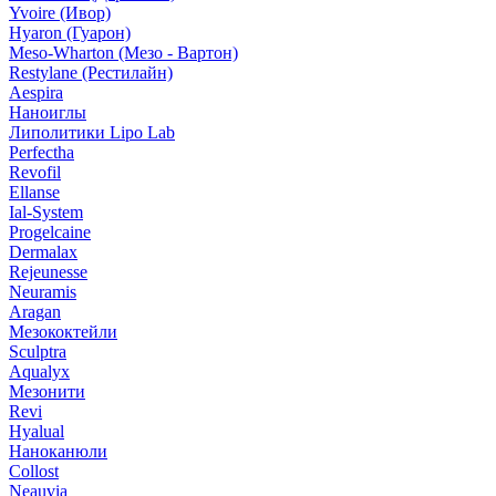
Yvoire (Ивор)
Hyaron (Гуарон)
Meso-Wharton (Мезо - Вартон)
Restylane (Рестилайн)
Aespira
Наноиглы
Липолитики Lipo Lab
Perfectha
Revofil
Ellanse
Ial-System
Progelcaine
Dermalax
Rejeunesse
Neuramis
Aragan
Мезококтейли
Sculptra
Aqualyx
Мезонити
Revi
Hyalual
Наноканюли
Collost
Neauvia