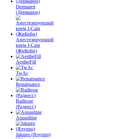
Dermaren
(Дермарен)
Анестезирующий
крем J-Cain
(ЖиКейн)
AestheFill
TwAc
Renaissance
Radiesse
(Радиесс)
Aquashine
Jalupro (Ялупро)