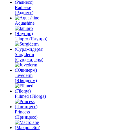
Radiesse
(Радиесс)
Aquashine
Jalupro (Ялупро)
Surgiderm
(Сурджидерм)
Juvederm
(Ювидерм)
Fillmed (Filorga)
Princess
(Принцесс)