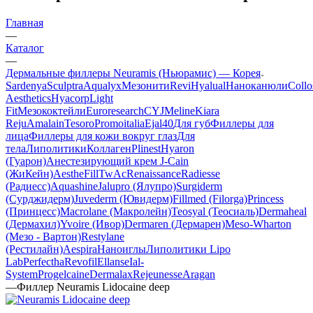
Главная
—
Каталог
—
Дермальные филлеры Neuramis (Ньюрамис) — Корея
Sardenya
Sculptra
Aqualyx
Мезонити
Revi
Hyalual
Наноканюли
Collo
Aesthetics
Hyacorp
Light
Fit
Мезококтейли
Euroresearch
CYJ
Meline
Kiara
Reju
Amalain
Tesoro
Promoitalia
Ejal40
Для губ
Филлеры для
лица
Филлеры для кожи вокруг глаз
Для
тела
Липолитики
Коллаген
Plinest
Hyaron
(Гуарон)
Анестезирующий крем J-Cain
(ЖиКейн)
AestheFill
TwAc
Renaissance
Radiesse
(Радиесс)
Aquashine
Jalupro (Ялупро)
Surgiderm
(Сурджидерм)
Juvederm (Ювидерм)
Fillmed (Filorga)
Princess
(Принцесс)
Macrolane (Макролейн)
Teosyal (Теосиаль)
Dermaheal
(Дермахил)
Yvoire (Ивор)
Dermaren (Дермарен)
Meso-Wharton
(Мезо - Вартон)
Restylane
(Рестилайн)
Aespira
Наноиглы
Липолитики Lipo
Lab
Perfectha
Revofil
Ellanse
Ial-
System
Progelcaine
Dermalax
Rejeunesse
Aragan
—
Филлер Neuramis Lidocaine deep