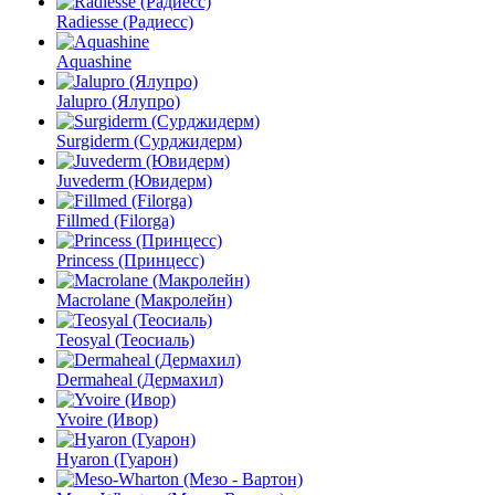
Radiesse (Радиесс)
Aquashine
Jalupro (Ялупро)
Surgiderm (Сурджидерм)
Juvederm (Ювидерм)
Fillmed (Filorga)
Princess (Принцесс)
Macrolane (Макролейн)
Teosyal (Теосиаль)
Dermaheal (Дермахил)
Yvoire (Ивор)
Hyaron (Гуарон)