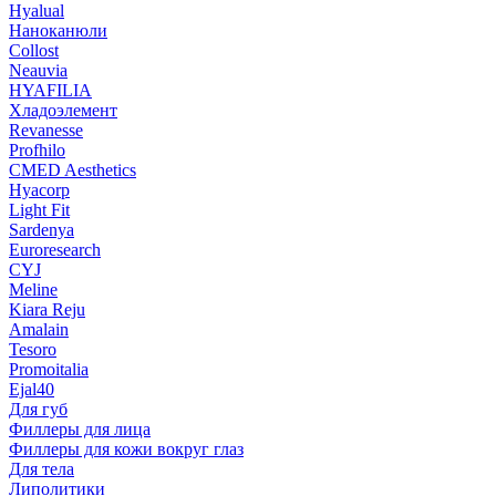
Hyalual
Наноканюли
Collost
Neauvia
HYAFILIA
Хладоэлемент
Revanesse
Profhilo
CMED Aesthetics
Hyacorp
Light Fit
Sardenya
Euroresearch
CYJ
Meline
Kiara Reju
Amalain
Tesoro
Promoitalia
Ejal40
Для губ
Филлеры для лица
Филлеры для кожи вокруг глаз
Для тела
Липолитики