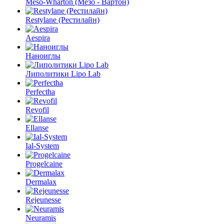
Meso-Wharton (Мезо - Вартон)
Restylane (Рестилайн)
Aespira
Наноиглы
Липолитики Lipo Lab
Perfectha
Revofil
Ellanse
Ial-System
Progelcaine
Dermalax
Rejeunesse
Neuramis