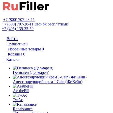
+7 (800) 707-28-11
+7 (800) 707-28-11
Звонок бесплатный
+7 (495) 135-35-59
Войти
Сравнение
0
Избранные товары
0
Корзина
0
Каталог
Dermaren (Дермарен)
Анестезирующий крем J-Cain (ЖиКейн)
AestheFill
TwAc
Renaissance