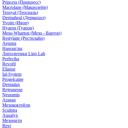
Princess (Принцесс)
Macrolane (Макролейн)
Teosyal (Теосиаль)
Dermaheal (Дермахил)
Yvoire (Ивор)
Hyaron (Гуарон)
Meso-Wharton (Мезо - Вартон)
Restylane (Рестилайн)
Aespira
Наноиглы
Липолитики Lipo Lab
Perfectha
Revofil
Ellanse
Ial-System
Progelcaine
Dermalax
Rejeunesse
Neuramis
Aragan
Мезококтейли
Sculptra
Aqualyx
Мезонити
Revi