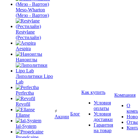
Meso-Wharton
(Мезо - Вартон)
Restylane
(Рестилайн)
Aespira
Наноиглы
Липолитики Lipo
Lab
Как купить
Perfectha
Компания
Условия
Revofil
О
оплаты
комп
Блог
Условия
Ellanse
Акции
Ново
доставки
Отзы
Гарантия
Ial-System
Конт
на товар
Progelcaine