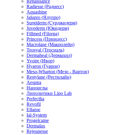
Renaissance
Radiesse (Радиесс)
Aquashine
Jalupro (Ялупро)
Surgiderm (Сурджидерм)
Juvederm (Ювидерм)
Fillmed (Filorga)
Princess (Принцесс)
Macrolane (Макролейн)
Teosyal (Теосиаль)
Dermaheal (Дермахил)
Yvoire (Ивор)
Hyaron (Гуарон)
Meso-Wharton (Мезо - Вартон)
Restylane (Рестилайн)
Aespira
Наноиглы
Липолитики Lipo Lab
Perfectha
Revofil
Ellanse
Ial-System
Progelcaine
Dermalax
Rejeunesse