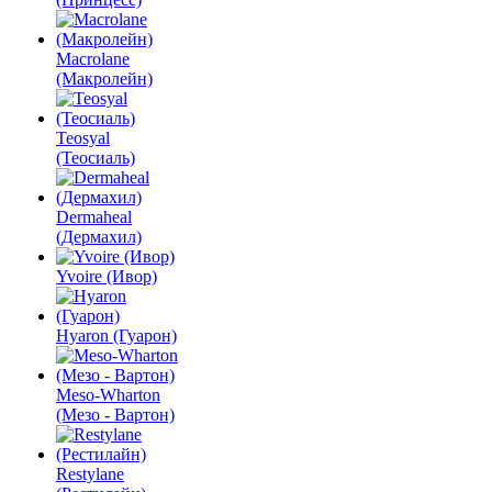
Macrolane
(Макролейн)
Teosyal
(Теосиаль)
Dermaheal
(Дермахил)
Yvoire (Ивор)
Hyaron (Гуарон)
Meso-Wharton
(Мезо - Вартон)
Restylane