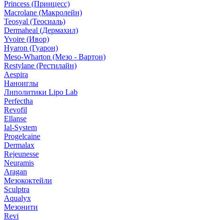
Princess (Принцесс)
Macrolane (Макролейн)
Teosyal (Теосиаль)
Dermaheal (Дермахил)
Yvoire (Ивор)
Hyaron (Гуарон)
Meso-Wharton (Мезо - Вартон)
Restylane (Рестилайн)
Aespira
Наноиглы
Липолитики Lipo Lab
Perfectha
Revofil
Ellanse
Ial-System
Progelcaine
Dermalax
Rejeunesse
Neuramis
Aragan
Мезококтейли
Sculptra
Aqualyx
Мезонити
Revi