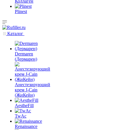
Коллаген
Plinest
Каталог
Dermaren
(Дермарен)
Анестезирующий
крем J-Cain
(ЖиКейн)
AestheFill
TwAc
Renaissance