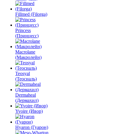
Fillmed (Filorga)
Princess
(Принцесс)
Macrolane
(Макролейн)
Teosyal
(Теосиаль)
Dermaheal
(Дермахил)
Yvoire (Ивор)
Hyaron (Гуарон)