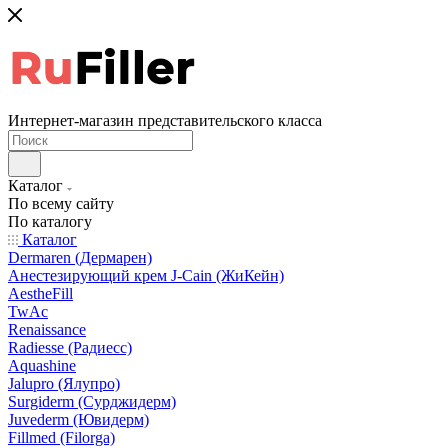
Интернет-магазин представительского класса
Каталог
По всему сайту
По каталогу
Каталог
Dermaren (Дермарен)
Анестезирующий крем J-Cain (ЖиКейн)
AestheFill
TwAc
Renaissance
Radiesse (Радиесс)
Aquashine
Jalupro (Ялупро)
Surgiderm (Сурджидерм)
Juvederm (Ювидерм)
Fillmed (Filorga)