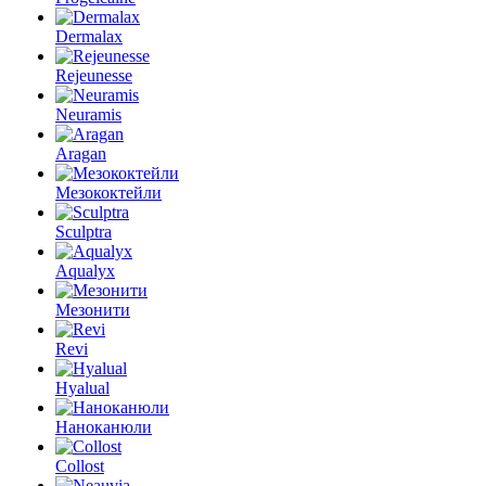
Dermalax
Rejeunesse
Neuramis
Aragan
Мезококтейли
Sculptra
Aqualyx
Мезонити
Revi
Hyalual
Наноканюли
Collost