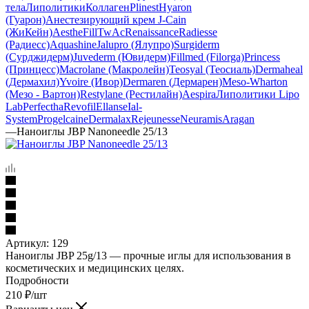
тела
Липолитики
Коллаген
Plinest
Hyaron
(Гуарон)
Анестезирующий крем J-Cain
(ЖиКейн)
AestheFill
TwAc
Renaissance
Radiesse
(Радиесс)
Aquashine
Jalupro (Ялупро)
Surgiderm
(Сурджидерм)
Juvederm (Ювидерм)
Fillmed (Filorga)
Princess
(Принцесс)
Macrolane (Макролейн)
Teosyal (Теосиаль)
Dermaheal
(Дермахил)
Yvoire (Ивор)
Dermaren (Дермарен)
Meso-Wharton
(Мезо - Вартон)
Restylane (Рестилайн)
Aespira
Липолитики Lipo
Lab
Perfectha
Revofil
Ellanse
Ial-
System
Progelcaine
Dermalax
Rejeunesse
Neuramis
Aragan
—
Наноиглы JBP Nanoneedle 25/13
Артикул:
129
Наноиглы JBP 25g/13 — прочные иглы для использования в
косметических и медицинских целях.
Подробности
210
₽
/шт