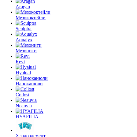
Aragan
Мезококтейли
Sculptra
Aqualyx
Мезонити
Revi
Hyalual
Наноканюли
Collost
Neauvia
HYAFILIA
Хладоэлемент