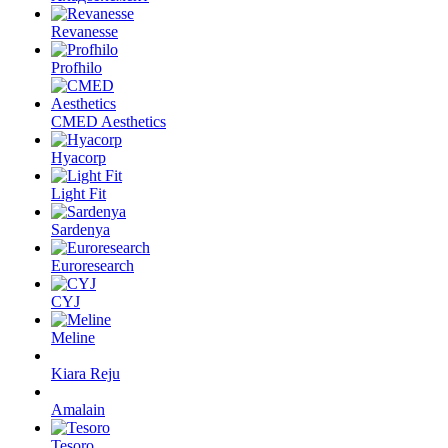
Revanesse
Profhilo
CMED Aesthetics
Hyacorp
Light Fit
Sardenya
Euroresearch
CYJ
Meline
Kiara Reju
Amalain
Tesoro