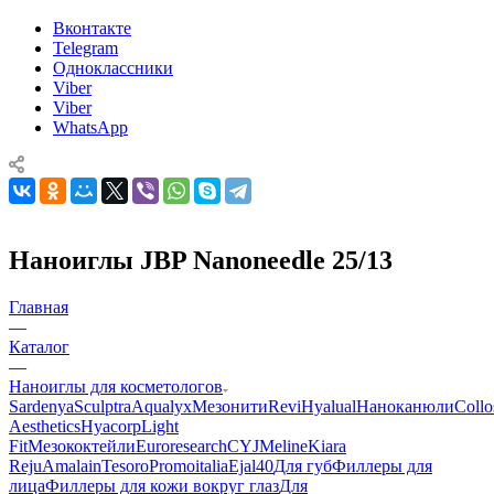
Вконтакте
Telegram
Одноклассники
Viber
Viber
WhatsApp
Наноиглы JBP Nanoneedle 25/13
Главная
—
Каталог
—
Наноиглы для косметологов
Sardenya
Sculptra
Aqualyx
Мезонити
Revi
Hyalual
Наноканюли
Collo
Aesthetics
Hyacorp
Light
Fit
Мезококтейли
Euroresearch
CYJ
Meline
Kiara
Reju
Amalain
Tesoro
Promoitalia
Ejal40
Для губ
Филлеры для
лица
Филлеры для кожи вокруг глаз
Для