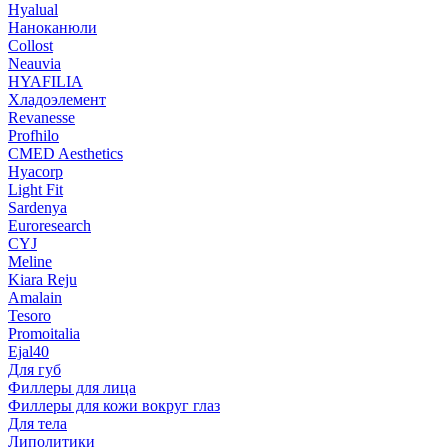
Hyalual
Наноканюли
Collost
Neauvia
HYAFILIA
Хладоэлемент
Revanesse
Profhilo
CMED Aesthetics
Hyacorp
Light Fit
Sardenya
Euroresearch
CYJ
Meline
Kiara Reju
Amalain
Tesoro
Promoitalia
Ejal40
Для губ
Филлеры для лица
Филлеры для кожи вокруг глаз
Для тела
Липолитики