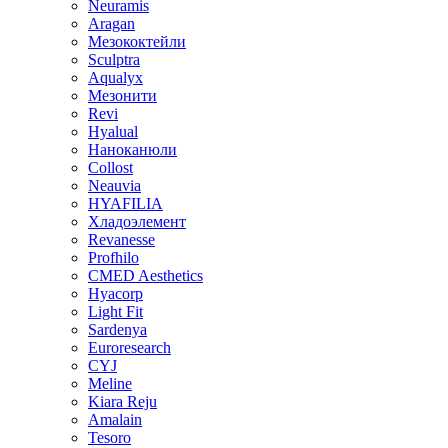
Neuramis
Aragan
Мезококтейли
Sculptra
Aqualyx
Мезонити
Revi
Hyalual
Наноканюли
Collost
Neauvia
HYAFILIA
Хладоэлемент
Revanesse
Profhilo
CMED Aesthetics
Hyacorp
Light Fit
Sardenya
Euroresearch
CYJ
Meline
Kiara Reju
Amalain
Tesoro