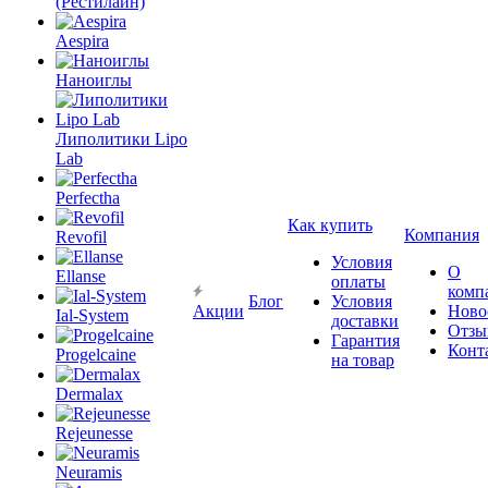
(Рестилайн)
Aespira
Наноиглы
Липолитики Lipo
Lab
Perfectha
Как купить
Компания
Revofil
Условия
О
Ellanse
оплаты
комп
Блог
Условия
Акции
Ново
Ial-System
доставки
Отзы
Гарантия
Конт
Progelcaine
на товар
Dermalax
Rejeunesse
Neuramis