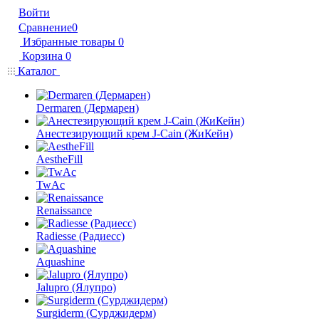
Войти
Сравнение
0
Избранные товары
0
Корзина
0
Каталог
Dermaren (Дермарен)
Анестезирующий крем J-Cain (ЖиКейн)
AestheFill
TwAc
Renaissance
Radiesse (Радиесс)
Aquashine
Jalupro (Ялупро)
Surgiderm (Сурджидерм)