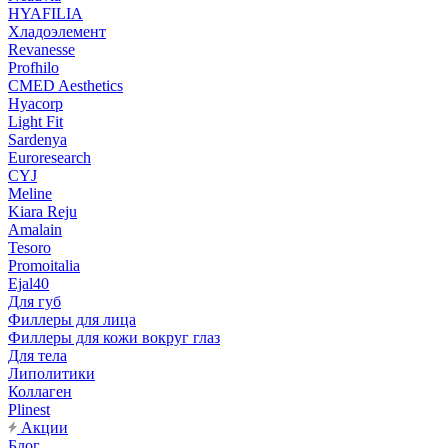
HYAFILIA
Хладоэлемент
Revanesse
Profhilo
CMED Aesthetics
Hyacorp
Light Fit
Sardenya
Euroresearch
CYJ
Meline
Kiara Reju
Amalain
Tesoro
Promoitalia
Ejal40
Для губ
Филлеры для лица
Филлеры для кожи вокруг глаз
Для тела
Липолитики
Коллаген
Plinest
Акции
Блог