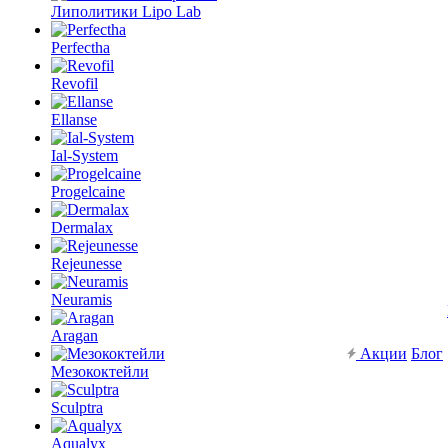
Липолитики Lipo Lab
Perfectha
Revofil
Ellanse
Ial-System
Progelcaine
Dermalax
Rejeunesse
Neuramis
Aragan
Акции
Блог
Мезококтейли
Sculptra
Aqualyx