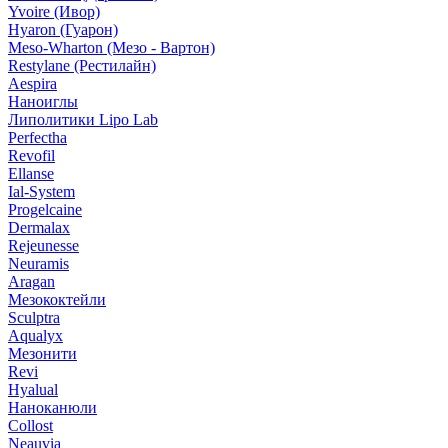
Yvoire (Ивор)
Hyaron (Гуарон)
Meso-Wharton (Мезо - Вартон)
Restylane (Рестилайн)
Aespira
Наноиглы
Липолитики Lipo Lab
Perfectha
Revofil
Ellanse
Ial-System
Progelcaine
Dermalax
Rejeunesse
Neuramis
Aragan
Мезококтейли
Sculptra
Aqualyx
Мезонити
Revi
Hyalual
Наноканюли
Collost
Neauvia