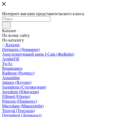
Интернет-магазин представительского класса
Каталог
По всему сайту
По каталогу
Каталог
Dermaren (Дермарен)
Анестезирующий крем J-Cain (ЖиКейн)
AestheFill
TwAc
Renaissance
Radiesse (Радиесс)
Aquashine
Jalupro (Ялупро)
Surgiderm (Сурджидерм)
Juvederm (Ювидерм)
Fillmed (Filorga)
Princess (Принцесс)
Macrolane (Макролейн)
Teosyal (Теосиаль)
Dermaheal (Дермахил)