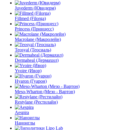
Juvederm (Ювидерм)
Fillmed (Filorga)
Princess (Принцесс)
Macrolane (Макролейн)
Teosyal (Теосиаль)
Dermaheal (Дермахил)
Yvoire (Ивор)
Hyaron (Гуарон)
Meso-Wharton (Мезо - Вартон)
Restylane (Рестилайн)
Aespira
Наноиглы