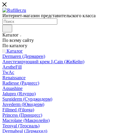
Интернет-магазин представительского класса
Каталог
По всему сайту
По каталогу
Каталог
Dermaren (Дермарен)
Анестезирующий крем J-Cain (ЖиКейн)
AestheFill
TwAc
Renaissance
Radiesse (Радиесс)
Aquashine
Jalupro (Ялупро)
Surgiderm (Сурджидерм)
Juvederm (Ювидерм)
Fillmed (Filorga)
Princess (Принцесс)
Macrolane (Макролейн)
Teosyal (Теосиаль)
Dermaheal (Дермахил)