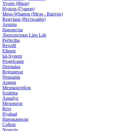
Yvoire (Ивор)
Hyaron (Гуарон)
Meso-Wharton (Мезо - Вартон)
Restylane (Рестилайн)
Aespira
Наноиглы
Липолитики Lipo Lab
Perfectha
Revofil
Ellanse
Ial-System
Progelcaine
Dermalax
Rejeunesse
Neuramis
Aragan
Мезококтейли
Sculptra
Aqualyx
Мезонити
Revi
Hyalual
Наноканюли
Collost
Neauvia