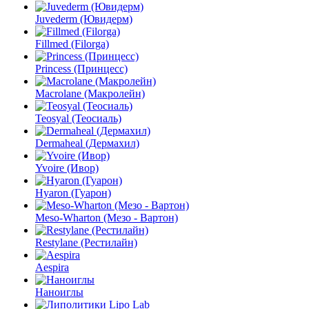
Juvederm (Ювидерм)
Fillmed (Filorga)
Princess (Принцесс)
Macrolane (Макролейн)
Teosyal (Теосиаль)
Dermaheal (Дермахил)
Yvoire (Ивор)
Hyaron (Гуарон)
Meso-Wharton (Мезо - Вартон)
Restylane (Рестилайн)
Aespira
Наноиглы