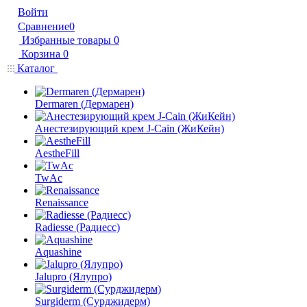
Войти
Сравнение
0
Избранные товары
0
Корзина
0
Каталог
Dermaren (Дермарен)
Анестезирующий крем J-Cain (ЖиКейн)
AestheFill
TwAc
Renaissance
Radiesse (Радиесс)
Aquashine
Jalupro (Ялупро)
Surgiderm (Сурджидерм)