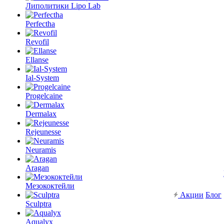
Липолитики Lipo Lab
Perfectha
Revofil
Ellanse
Ial-System
Progelcaine
Dermalax
Rejeunesse
Neuramis
Aragan
Мезококтейли
Акции
Блог
Sculptra
Aqualyx