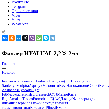
Вконтакте
Telegram
Одноклассники
Viber
Viber
WhatsApp
Филлер HYALUAL 2,2% 2мл
Главная
—
Каталог
—
Биоревитализанты Hyalual (Гиалуаль) — Швейцария
Sardenya
Sculptra
Aqualyx
Мезонити
Revi
Наноканюли
Collost
Neauv
Aesthetics
Hyacorp
Light
Fit
Мезококтейли
Euroresearch
CYJ
Meline
Kiara
Reju
Amalain
Tesoro
Promoitalia
Ejal40
Для губ
Филлеры для
лица
Филлеры для кожи вокруг глаз
Для
тела
Липолитики
Коллаген
Plinest
Hyaron