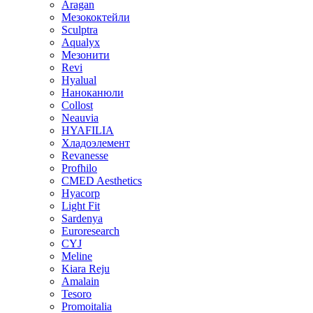
Aragan
Мезококтейли
Sculptra
Aqualyx
Мезонити
Revi
Hyalual
Наноканюли
Collost
Neauvia
HYAFILIA
Хладоэлемент
Revanesse
Profhilo
CMED Aesthetics
Hyacorp
Light Fit
Sardenya
Euroresearch
CYJ
Meline
Kiara Reju
Amalain
Tesoro
Promoitalia