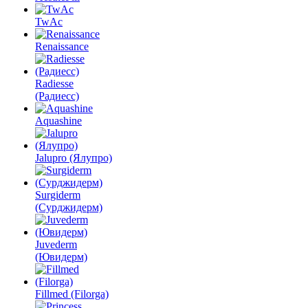
TwAc
Renaissance
Radiesse
(Радиесс)
Aquashine
Jalupro (Ялупро)
Surgiderm
(Сурджидерм)
Juvederm
(Ювидерм)
Fillmed (Filorga)