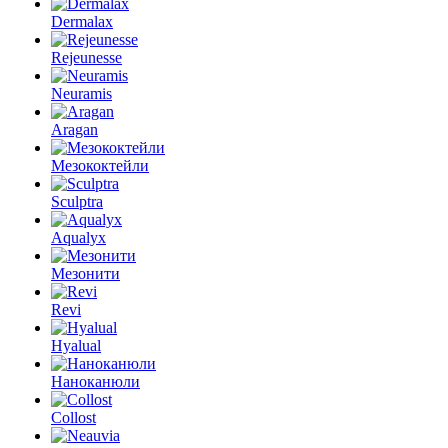
Dermalax
Rejeunesse
Neuramis
Aragan
Мезококтейли
Sculptra
Aqualyx
Мезонити
Revi
Hyalual
Наноканюли
Collost