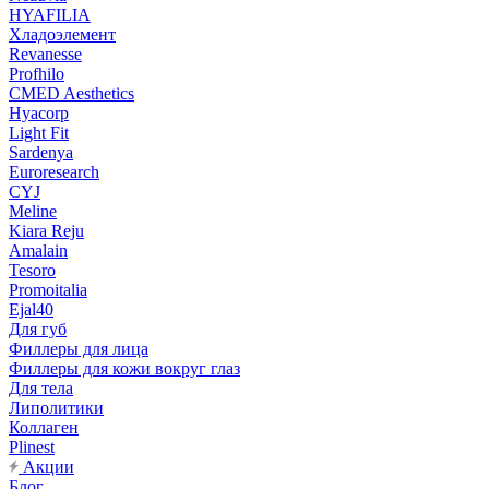
HYAFILIA
Хладоэлемент
Revanesse
Profhilo
CMED Aesthetics
Hyacorp
Light Fit
Sardenya
Euroresearch
CYJ
Meline
Kiara Reju
Amalain
Tesoro
Promoitalia
Ejal40
Для губ
Филлеры для лица
Филлеры для кожи вокруг глаз
Для тела
Липолитики
Коллаген
Plinest
Акции
Блог