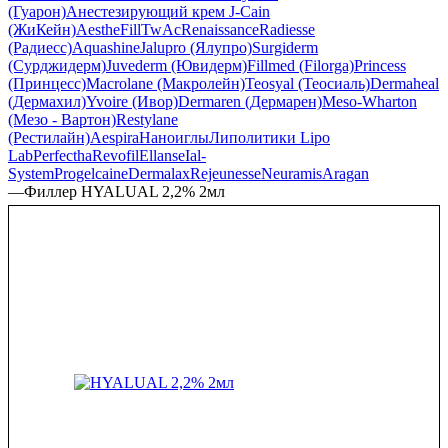
(Гуарон)
Анестезирующий крем J-Cain
(ЖиКейн)
AestheFill
TwAc
Renaissance
Radiesse
(Радиесс)
Aquashine
Jalupro (Ялупро)
Surgiderm
(Сурджидерм)
Juvederm (Ювидерм)
Fillmed (Filorga)
Princess
(Принцесс)
Macrolane (Макролейн)
Teosyal (Теосиаль)
Dermaheal
(Дермахил)
Yvoire (Ивор)
Dermaren (Дермарен)
Meso-Wharton
(Мезо - Вартон)
Restylane
(Рестилайн)
Aespira
Наноиглы
Липолитики Lipo
Lab
Perfectha
Revofil
Ellanse
Ial-
System
Progelcaine
Dermalax
Rejeunesse
Neuramis
Aragan
—
Филлер HYALUAL 2,2% 2мл