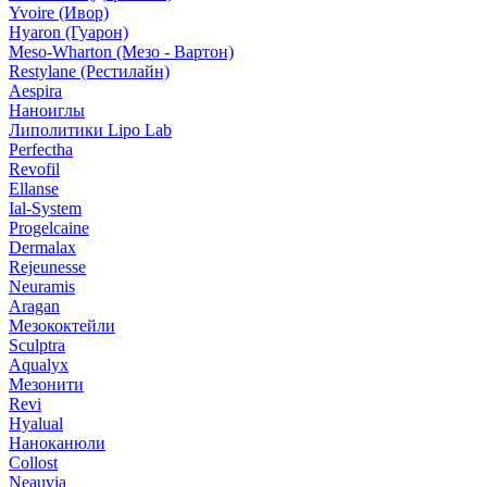
Yvoire (Ивор)
Hyaron (Гуарон)
Meso-Wharton (Мезо - Вартон)
Restylane (Рестилайн)
Aespira
Наноиглы
Липолитики Lipo Lab
Perfectha
Revofil
Ellanse
Ial-System
Progelcaine
Dermalax
Rejeunesse
Neuramis
Aragan
Мезококтейли
Sculptra
Aqualyx
Мезонити
Revi
Hyalual
Наноканюли
Collost
Neauvia