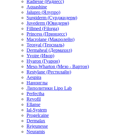
Radiesse (Радиесс)
Aquashine
Jalupro (Ялупро)
Surgiderm (Сурджидерм)
Juvederm (Ювидерм)
Fillmed (Filorga)
Princess (Принцесс)
Macrolane (Макролейн)
Teosyal (Теосиаль)
Dermaheal (Дермахил)
Yvoire (Ивор)
Hyaron (Гуарон)
Meso-Wharton (Мезо - Вартон)
Restylane (Рестилайн)
Aespira
Наноиглы
Липолитики Lipo Lab
Perfectha
Revofil
Ellanse
Ial-System
Progelcaine
Dermalax
Rejeunesse
Neuramis