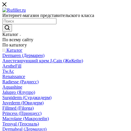
Интернет-магазин представительского класса
Каталог
По всему сайту
По каталогу
Каталог
Dermaren (Дермарен)
Анестезирующий крем J-Cain (ЖиКейн)
AestheFill
TwAc
Renaissance
Radiesse (Радиесс)
Aquashine
Jalupro (Ялупро)
Surgiderm (Сурджидерм)
Juvederm (Ювидерм)
Fillmed (Filorga)
Princess (Принцесс)
Macrolane (Макролейн)
Teosyal (Теосиаль)
Dermaheal (Дермахил)