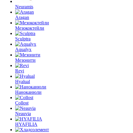
Neuramis
Aragan
Мезококтейли
Sculptra
Aqualyx
Мезонити
Revi
Hyalual
Наноканюли
Collost
Neauvia
HYAFILIA