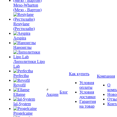
Meso-Wharton
(Мезо - Вартон)
Restylane
(Рестилайн)
Aespira
Наноиглы
Липолитики Lipo
Lab
Как купить
Perfectha
Компания
Условия
Revofil
О
оплаты
комп
Блог
Условия
Ellanse
Акции
Ново
доставки
Отзы
Гарантия
Ial-System
Конт
на товар
Progelcaine