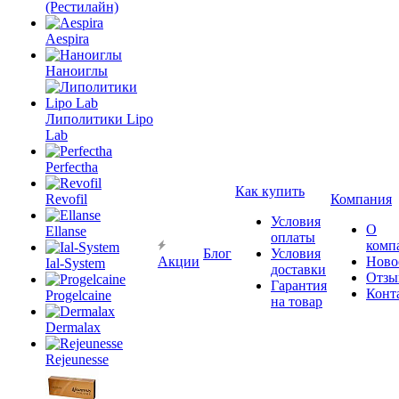
(Рестилайн)
Aespira
Наноиглы
Липолитики Lipo
Lab
Perfectha
Как купить
Revofil
Компания
Условия
О
Ellanse
оплаты
комп
Блог
Условия
Акции
Ново
Ial-System
доставки
Отзы
Гарантия
Конт
Progelcaine
на товар
Dermalax
Rejeunesse