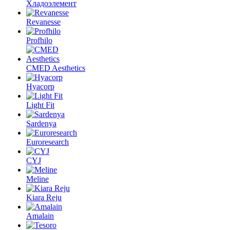
Хладоэлемент
Revanesse
Profhilo
CMED Aesthetics
Hyacorp
Light Fit
Sardenya
Euroresearch
CYJ
Meline
Kiara Reju
Amalain