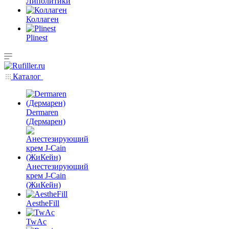
Липолитики
Коллаген
Plinest
Каталог
Dermaren
(Дермарен)
Анестезирующий
крем J-Cain
(ЖиКейн)
AestheFill
TwAc