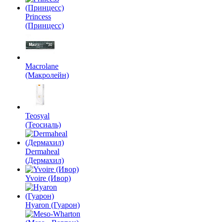
Princess
(Принцесс)
Macrolane
(Макролейн)
Teosyal
(Теосиаль)
Dermaheal
(Дермахил)
Yvoire (Ивор)
Hyaron (Гуарон)