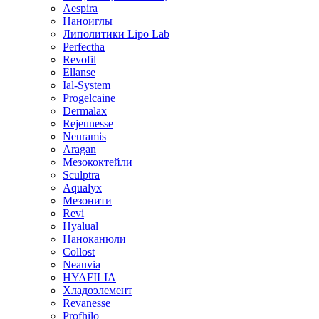
Aespira
Наноиглы
Липолитики Lipo Lab
Perfectha
Revofil
Ellanse
Ial-System
Progelcaine
Dermalax
Rejeunesse
Neuramis
Aragan
Мезококтейли
Sculptra
Aqualyx
Мезонити
Revi
Hyalual
Наноканюли
Collost
Neauvia
HYAFILIA
Хладоэлемент
Revanesse
Profhilo