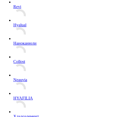
Revi
Hyalual
Наноканюли
Collost
Neauvia
HYAFILIA
Хладоэлемент