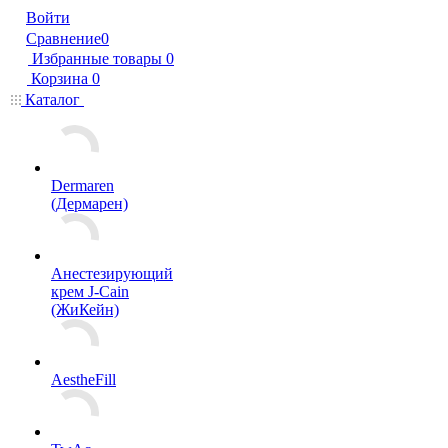
Войти
Сравнение
0
Избранные товары
0
Корзина
0
Каталог
Dermaren
(Дермарен)
Анестезирующий
крем J-Cain
(ЖиКейн)
AestheFill