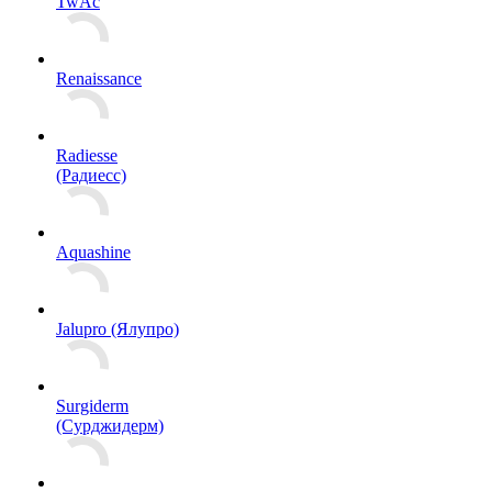
TwAc
Renaissance
Radiesse
(Радиесс)
Aquashine
Jalupro (Ялупро)
Surgiderm
(Сурджидерм)