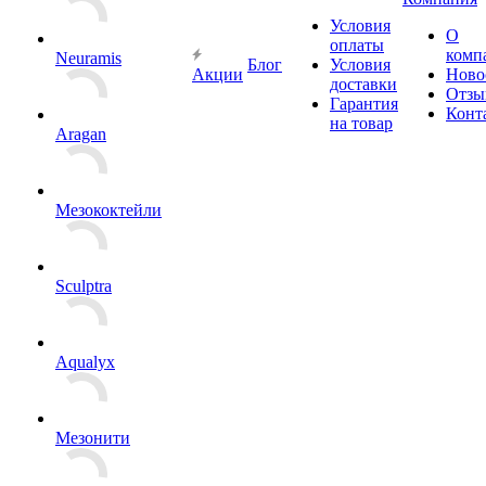
Условия
О
оплаты
комп
Neuramis
Блог
Условия
Акции
Ново
доставки
Отзы
Гарантия
Конт
на товар
Aragan
Мезококтейли
Sculptra
Aqualyx
Мезонити