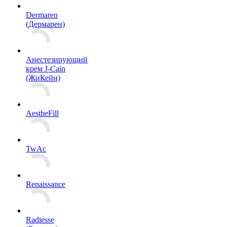
Dermaren
(Дермарен)
Анестезирующий
крем J-Cain
(ЖиКейн)
AestheFill
TwAc
Renaissance
Radiesse