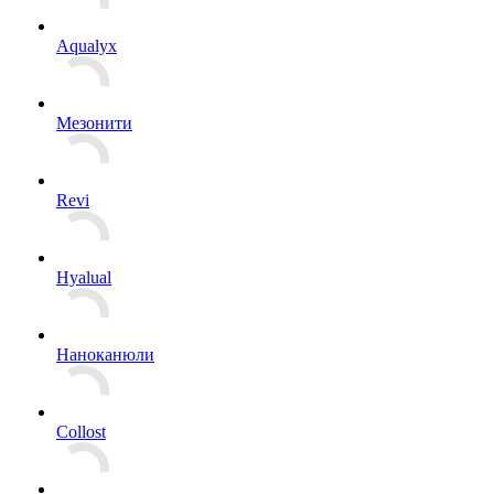
Aqualyx
Мезонити
Revi
Hyalual
Наноканюли
Collost