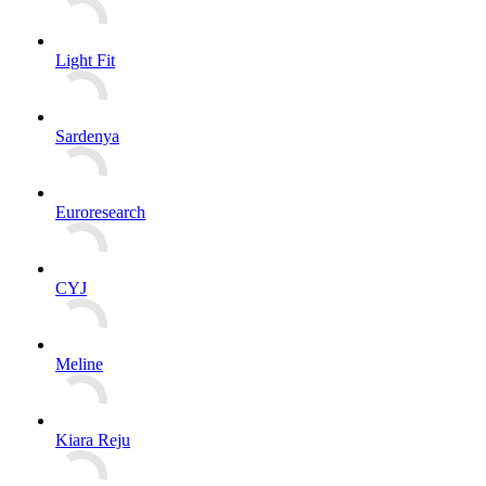
Light Fit
Sardenya
Euroresearch
CYJ
Meline
Kiara Reju