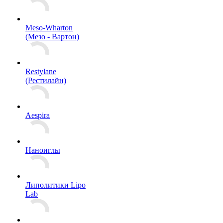
Meso-Wharton
(Мезо - Вартон)
Restylane
(Рестилайн)
Aespira
Наноиглы
Липолитики Lipo
Lab