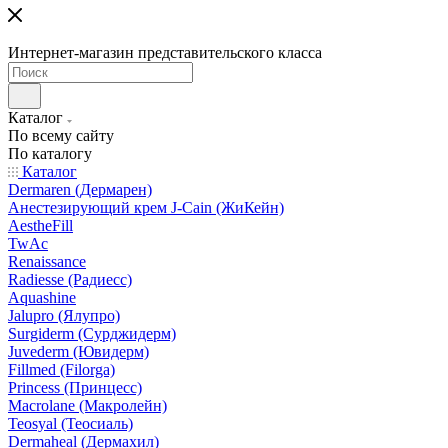
Интернет-магазин представительского класса
Каталог
По всему сайту
По каталогу
Каталог
Dermaren (Дермарен)
Анестезирующий крем J-Cain (ЖиКейн)
AestheFill
TwAc
Renaissance
Radiesse (Радиесс)
Aquashine
Jalupro (Ялупро)
Surgiderm (Сурджидерм)
Juvederm (Ювидерм)
Fillmed (Filorga)
Princess (Принцесс)
Macrolane (Макролейн)
Teosyal (Теосиаль)
Dermaheal (Дермахил)