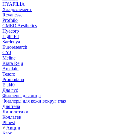
HYAFILIA
Хладоэлемент
Revanesse
Profhilo
CMED Aesthetics
Hyacorp
Light Fit
Sardenya
Euroresearch
CYJ
Meline
Kiara Reju
Amalain
Tesoro
Promoitalia
Ejal40
Для губ
Филлеры для лица
Филлеры для кожи вокруг глаз
Для тела
Липолитики
Коллаген
Plinest
Акции
Блог