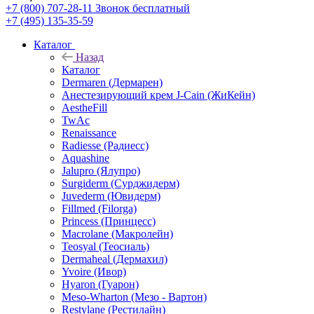
+7 (800) 707-28-11
Звонок бесплатный
+7 (495) 135-35-59
Каталог
Назад
Каталог
Dermaren (Дермарен)
Анестезирующий крем J-Cain (ЖиКейн)
AestheFill
TwAc
Renaissance
Radiesse (Радиесс)
Aquashine
Jalupro (Ялупро)
Surgiderm (Сурджидерм)
Juvederm (Ювидерм)
Fillmed (Filorga)
Princess (Принцесс)
Macrolane (Макролейн)
Teosyal (Теосиаль)
Dermaheal (Дермахил)
Yvoire (Ивор)
Hyaron (Гуарон)
Meso-Wharton (Мезо - Вартон)
Restylane (Рестилайн)