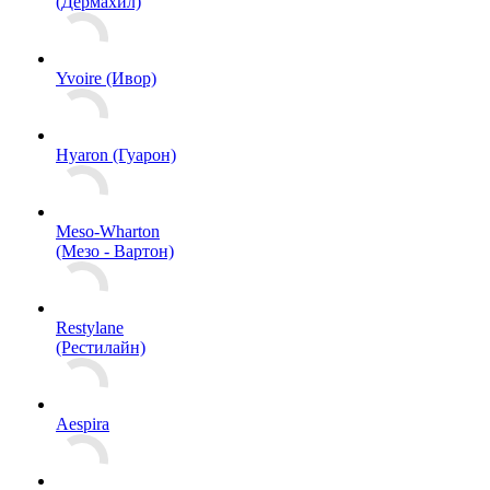
(Дермахил)
Yvoire (Ивор)
Hyaron (Гуарон)
Meso-Wharton
(Мезо - Вартон)
Restylane
(Рестилайн)
Aespira