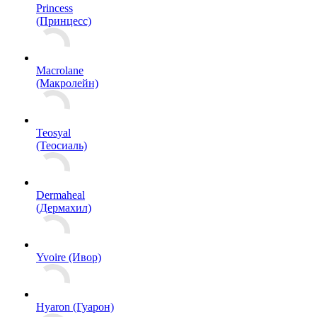
Princess
(Принцесс)
Macrolane
(Макролейн)
Teosyal
(Теосиаль)
Dermaheal
(Дермахил)
Yvoire (Ивор)
Hyaron (Гуарон)