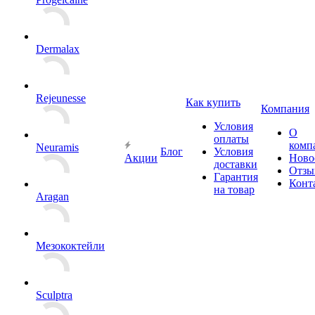
Dermalax
Rejeunesse
Как купить
Компания
Условия
О
оплаты
комп
Neuramis
Блог
Условия
Акции
Ново
доставки
Отзы
Гарантия
Конт
на товар
Aragan
Мезококтейли
Sculptra