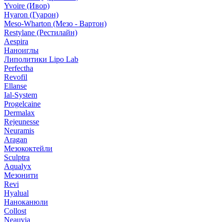
Yvoire (Ивор)
Hyaron (Гуарон)
Meso-Wharton (Мезо - Вартон)
Restylane (Рестилайн)
Aespira
Наноиглы
Липолитики Lipo Lab
Perfectha
Revofil
Ellanse
Ial-System
Progelcaine
Dermalax
Rejeunesse
Neuramis
Aragan
Мезококтейли
Sculptra
Aqualyx
Мезонити
Revi
Hyalual
Наноканюли
Collost
Neauvia