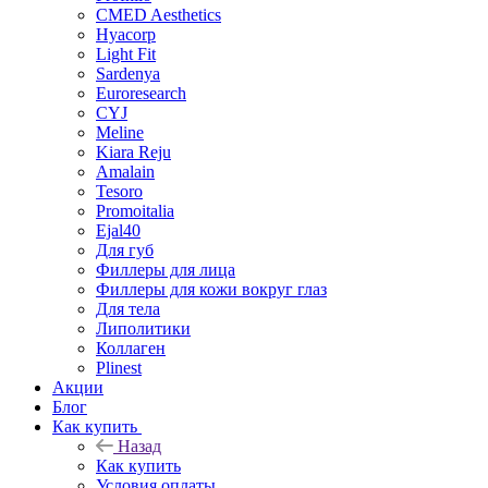
CMED Aesthetics
Hyacorp
Light Fit
Sardenya
Euroresearch
CYJ
Meline
Kiara Reju
Amalain
Tesoro
Promoitalia
Ejal40
Для губ
Филлеры для лица
Филлеры для кожи вокруг глаз
Для тела
Липолитики
Коллаген
Plinest
Акции
Блог
Как купить
Назад
Как купить
Условия оплаты