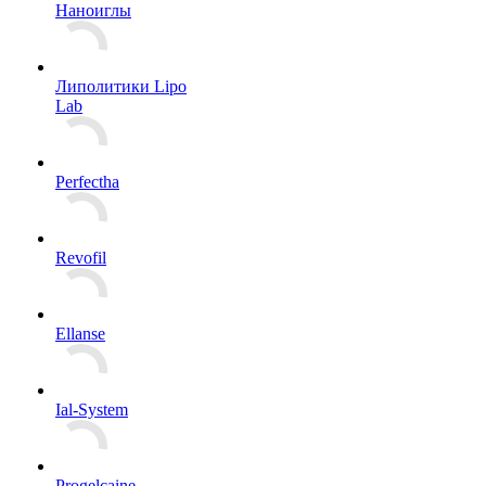
Наноиглы
Липолитики Lipo
Lab
Perfectha
Revofil
Ellanse
Ial-System
Progelcaine