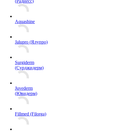
(Радиесс)
Aquashine
Jalupro (Ялупро)
Surgiderm
(Сурджидерм)
Juvederm
(Ювидерм)
Fillmed (Filorga)