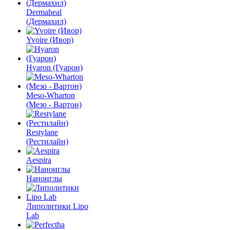
Dermaheal
(Дермахил)
Yvoire (Ивор)
Hyaron (Гуарон)
Meso-Wharton
(Мезо - Вартон)
Restylane
(Рестилайн)
Aespira
Наноиглы
Липолитики Lipo
Lab