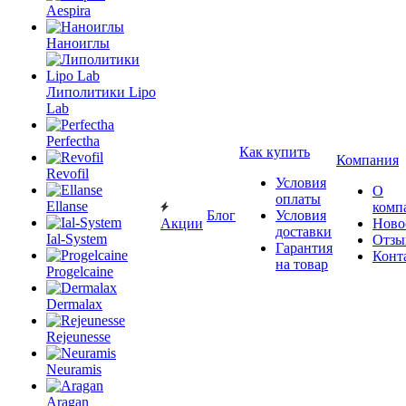
Aespira
Наноиглы
Липолитики Lipo
Lab
Perfectha
Как купить
Компания
Revofil
Условия
О
оплаты
Ellanse
комп
Блог
Условия
Акции
Ново
доставки
Ial-System
Отзы
Гарантия
Конт
на товар
Progelcaine
Dermalax
Rejeunesse
Neuramis
Aragan