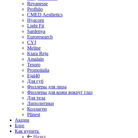
Revanesse
Profhilo
CMED Aesthetics
Hyacorp
Light Fit
Sardenya
Euroresearch
CYJ
Meline
Kiara Reju
Amalain
Tesoro
Promoitalia
Ejal40
Для губ
Филлеры для лица
Филлеры для кожи вокруг глаз
Для тела
Липолитики
Коллаген
Plinest
Акции
Блог
Как купить
Назад