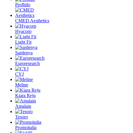
Profhilo
CMED Aesthetics
Hyacorp
Light Fit
Sardenya
Euroresearch
CYJ
Meline
Kiara Reju
Amalain
Tesoro
Promoitalia