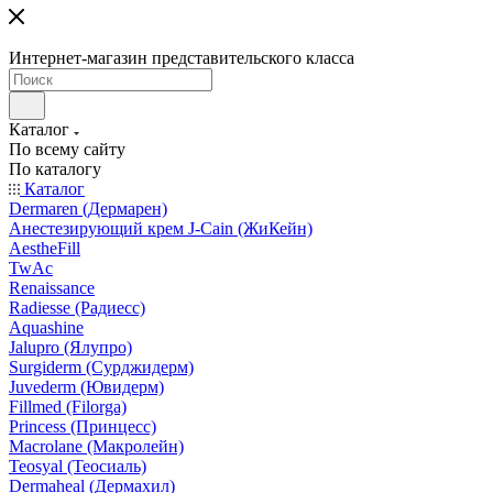
Интернет-магазин представительского класса
Каталог
По всему сайту
По каталогу
Каталог
Dermaren (Дермарен)
Анестезирующий крем J-Cain (ЖиКейн)
AestheFill
TwAc
Renaissance
Radiesse (Радиесс)
Aquashine
Jalupro (Ялупро)
Surgiderm (Сурджидерм)
Juvederm (Ювидерм)
Fillmed (Filorga)
Princess (Принцесс)
Macrolane (Макролейн)
Teosyal (Теосиаль)
Dermaheal (Дермахил)