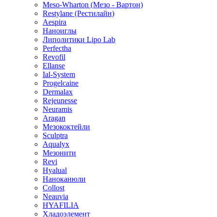
Meso-Wharton (Мезо - Вартон)
Restylane (Рестилайн)
Aespira
Наноиглы
Липолитики Lipo Lab
Perfectha
Revofil
Ellanse
Ial-System
Progelcaine
Dermalax
Rejeunesse
Neuramis
Aragan
Мезококтейли
Sculptra
Aqualyx
Мезонити
Revi
Hyalual
Наноканюли
Collost
Neauvia
HYAFILIA
Хладоэлемент