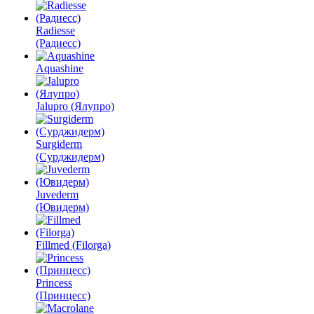
Radiesse
(Радиесс)
Aquashine
Jalupro (Ялупро)
Surgiderm
(Сурджидерм)
Juvederm
(Ювидерм)
Fillmed (Filorga)
Princess
(Принцесс)