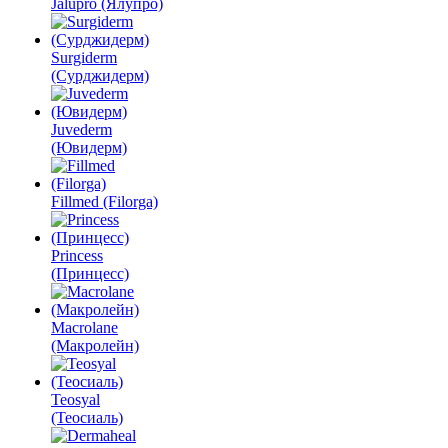
Jalupro (Ялупро)
Surgiderm
(Сурджидерм)
Juvederm
(Ювидерм)
Fillmed (Filorga)
Princess
(Принцесс)
Macrolane
(Макролейн)
Teosyal
(Теосиаль)