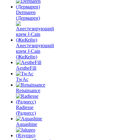
Dermaren
(Дермарен)
Анестезирующий
крем J-Cain
(ЖиКейн)
AestheFill
TwAc
Renaissance
Radiesse
(Радиесс)
Aquashine