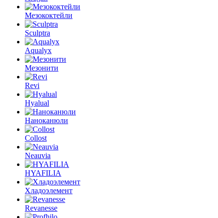
Мезококтейли
Sculptra
Aqualyx
Мезонити
Revi
Hyalual
Наноканюли
Collost
Neauvia
HYAFILIA
Хладоэлемент
Revanesse