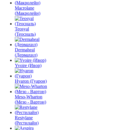
Macrolane
(Макролейн)
Teosyal
(Теосиаль)
Dermaheal
(Дермахил)
Yvoire (Ивор)
Hyaron (Гуарон)
Meso-Wharton
(Мезо - Вартон)
Restylane
(Рестилайн)