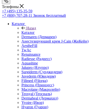
Телефоны
+7 (495) 135-35-59
+7 (800) 707-28-11
Звонок бесплатный
Каталог
Назад
Каталог
Dermaren (Дермарен)
Анестезирующий крем J-Cain (ЖиКейн)
AestheFill
TwAc
Renaissance
Radiesse (Радиесс)
Aquashine
Jalupro (Ялупро)
Surgiderm (Сурджидерм)
Juvederm (Ювидерм)
Fillmed (Filorga)
Princess (Принцесс)
Macrolane (Макролейн)
Teosyal (Теосиаль)
Dermaheal (Дермахил)
Yvoire (Ивор)
Hyaron (Гуарон)