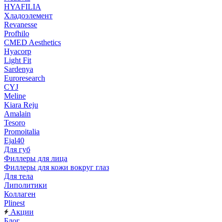
HYAFILIA
Хладоэлемент
Revanesse
Profhilo
CMED Aesthetics
Hyacorp
Light Fit
Sardenya
Euroresearch
CYJ
Meline
Kiara Reju
Amalain
Tesoro
Promoitalia
Ejal40
Для губ
Филлеры для лица
Филлеры для кожи вокруг глаз
Для тела
Липолитики
Коллаген
Plinest
Акции
Блог