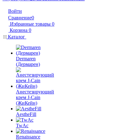
Войти
Сравнение
0
Избранные товары
0
Корзина
0
Каталог
Dermaren
(Дермарен)
Анестезирующий
крем J-Cain
(ЖиКейн)
AestheFill
TwAc
Renaissance