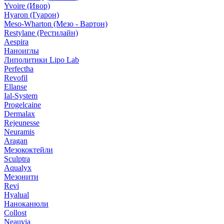
Yvoire (Ивор)
Hyaron (Гуарон)
Meso-Wharton (Мезо - Вартон)
Restylane (Рестилайн)
Aespira
Наноиглы
Липолитики Lipo Lab
Perfectha
Revofil
Ellanse
Ial-System
Progelcaine
Dermalax
Rejeunesse
Neuramis
Aragan
Мезококтейли
Sculptra
Aqualyx
Мезонити
Revi
Hyalual
Наноканюли
Collost
Neauvia